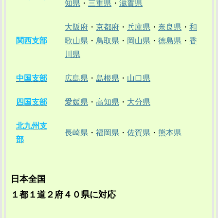
知県
・
三重県
・
滋賀県
大阪府
・
京都府
・
兵庫県
・
奈良県
・
和
関西支部
歌山県
・
鳥取県
・
岡山県
・
徳島県
・
香
川県
中国支部
広島県
・
島根県
・
山口県
四国支部
愛媛県
・
高知県
・
大分県
北九州支
長崎県
・
福岡県
・
佐賀県
・
熊本県
部
日本全国
１都１道２府４０県に対応