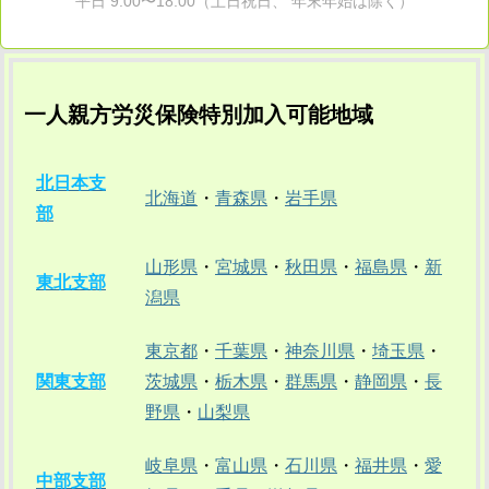
平日 9:00〜18:00（土日祝日、 年末年始は除く）
一人親方労災保険特別加入可能地域
北日本支
北海道
・
青森県
・
岩手県
部
山形県
・
宮城県
・
秋田県
・
福島県
・
新
東北支部
潟県
東京都
・
千葉県
・
神奈川県
・
埼玉県
・
関東支部
茨城県
・
栃木県
・
群馬県
・
静岡県
・
長
野県
・
山梨県
岐阜県
・
富山県
・
石川県
・
福井県
・
愛
中部支部