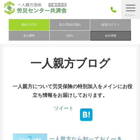
労災保険とは
初めての方
加入手続の流れ
会員ログイン
加入費用
Q&A
会社情報
労災保険の取りまとめ
労災保険加入手続きの流れ
一人親方ブログ
加入費用
加入申込み
会社概要
一人親方について労災保険の特別加入をメインにお役
立ち情報をお届けしております。
お問い合わせ
会員メニュー
ツイート
一人親方なら知っておくべき