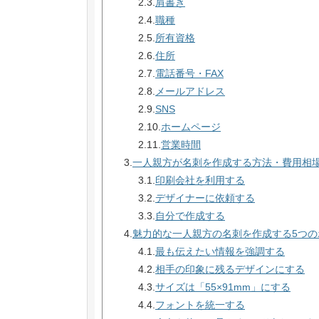
2.3.
肩書き
2.4.
職種
2.5.
所有資格
2.6.
住所
2.7.
電話番号・FAX
2.8.
メールアドレス
2.9.
SNS
2.10.
ホームページ
2.11.
営業時間
3.
一人親方が名刺を作成する方法・費用相
3.1.
印刷会社を利用する
3.2.
デザイナーに依頼する
3.3.
自分で作成する
4.
魅力的な一人親方の名刺を作成する5つの
4.1.
最も伝えたい情報を強調する
4.2.
相手の印象に残るデザインにする
4.3.
サイズは「55×91mm」にする
4.4.
フォントを統一する