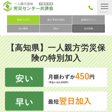
労災保険とは
初めての方
加入手続の流れ
会員ログイン
加入費用
Q&A
会社情報
労災保険の取りまとめ
労災保険加入手続きの流れ
【高知県】一人親方労災保
加入費用
険の特別加入
加入申込み
会社概要
お問い合わせ
会員メニュー