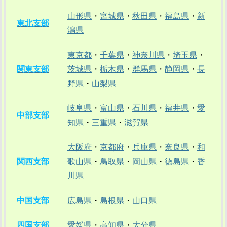
山形県
・
宮城県
・
秋田県
・
福島県
・
新
東北支部
潟県
東京都
・
千葉県
・
神奈川県
・
埼玉県
・
関東支部
茨城県
・
栃木県
・
群馬県
・
静岡県
・
長
野県
・
山梨県
岐阜県
・
富山県
・
石川県
・
福井県
・
愛
中部支部
知県
・
三重県
・
滋賀県
大阪府
・
京都府
・
兵庫県
・
奈良県
・
和
関西支部
歌山県
・
鳥取県
・
岡山県
・
徳島県
・
香
川県
中国支部
広島県
・
島根県
・
山口県
四国支部
愛媛県
・
高知県
・
大分県