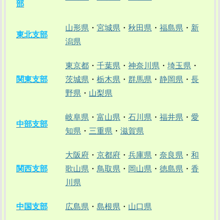
部
山形県
・
宮城県
・
秋田県
・
福島県
・
新
東北支部
潟県
東京都
・
千葉県
・
神奈川県
・
埼玉県
・
関東支部
茨城県
・
栃木県
・
群馬県
・
静岡県
・
長
野県
・
山梨県
岐阜県
・
富山県
・
石川県
・
福井県
・
愛
中部支部
知県
・
三重県
・
滋賀県
大阪府
・
京都府
・
兵庫県
・
奈良県
・
和
関西支部
歌山県
・
鳥取県
・
岡山県
・
徳島県
・
香
川県
中国支部
広島県
・
島根県
・
山口県