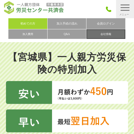
労災保険とは
初めての方
加入手続の流れ
会員ログイン
加入費用
Q&A
会社情報
労災保険の取りまとめ
労災保険加入手続きの流れ
【宮城県】一人親方労災保
加入費用
険の特別加入
加入申込み
会社概要
お問い合わせ
会員メニュー