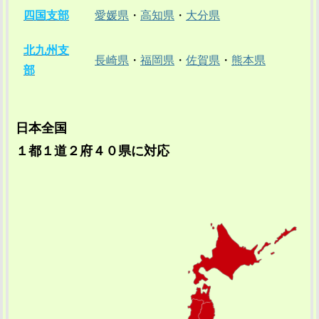
四国支部
愛媛県
・
高知県
・
大分県
北九州支
長崎県
・
福岡県
・
佐賀県
・
熊本県
部
日本全国
１都１道２府４０県に対応