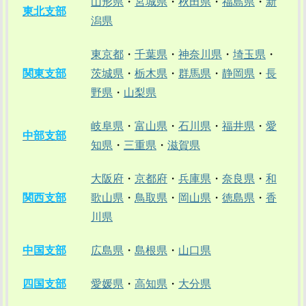
山形県
・
宮城県
・
秋田県
・
福島県
・
新
東北支部
潟県
東京都
・
千葉県
・
神奈川県
・
埼玉県
・
関東支部
茨城県
・
栃木県
・
群馬県
・
静岡県
・
長
野県
・
山梨県
岐阜県
・
富山県
・
石川県
・
福井県
・
愛
中部支部
知県
・
三重県
・
滋賀県
大阪府
・
京都府
・
兵庫県
・
奈良県
・
和
関西支部
歌山県
・
鳥取県
・
岡山県
・
徳島県
・
香
川県
中国支部
広島県
・
島根県
・
山口県
四国支部
愛媛県
・
高知県
・
大分県