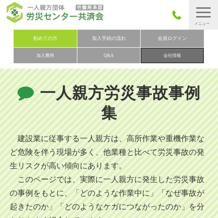
労災保険とは
初めての方
加入手続の流れ
会員ログイン
加入費用
Q&A
会社情報
労災保険の取りまとめ
労災保険加入手続きの流れ
一人親方労災事故事例
加入費用
集
加入申込み
会社概要
建設業に従事する一人親方は、高所作業や重機作業な
お問い合わせ
ど危険を伴う現場が多く、他業種と比べて労災事故の発
生リスクが高い傾向にあります。
会員メニュー
このページでは、実際に一人親方に発生した労災事故
の事例をもとに、「どのような作業中に」「なぜ事故が
起きたのか」「どのようなケガにつながったのか」を分