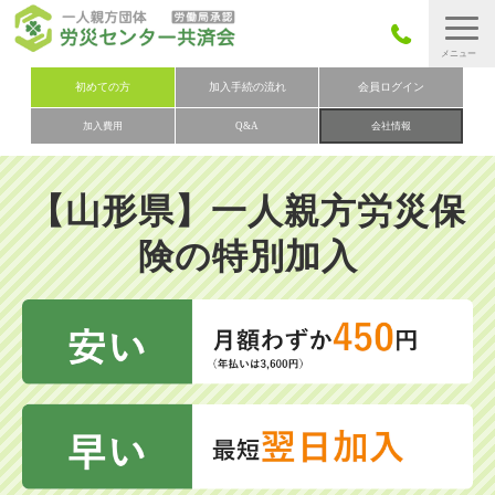
労災保険とは
初めての方
加入手続の流れ
会員ログイン
加入費用
Q&A
会社情報
労災保険の取りまとめ
労災保険加入手続きの流れ
【山形県】一人親方労災保
加入費用
険の特別加入
加入申込み
会社概要
お問い合わせ
会員メニュー