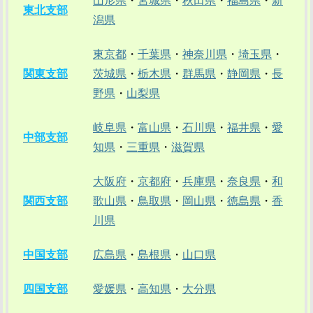
山形県
・
宮城県
・
秋田県
・
福島県
・
新
東北支部
潟県
東京都
・
千葉県
・
神奈川県
・
埼玉県
・
関東支部
茨城県
・
栃木県
・
群馬県
・
静岡県
・
長
野県
・
山梨県
岐阜県
・
富山県
・
石川県
・
福井県
・
愛
中部支部
知県
・
三重県
・
滋賀県
大阪府
・
京都府
・
兵庫県
・
奈良県
・
和
関西支部
歌山県
・
鳥取県
・
岡山県
・
徳島県
・
香
川県
中国支部
広島県
・
島根県
・
山口県
四国支部
愛媛県
・
高知県
・
大分県