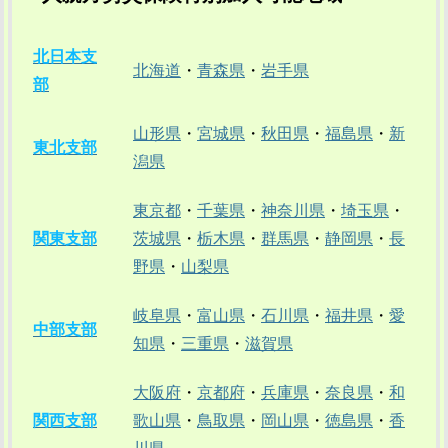
北日本支
北海道
・
青森県
・
岩手県
部
山形県
・
宮城県
・
秋田県
・
福島県
・
新
東北支部
潟県
東京都
・
千葉県
・
神奈川県
・
埼玉県
・
関東支部
茨城県
・
栃木県
・
群馬県
・
静岡県
・
長
野県
・
山梨県
岐阜県
・
富山県
・
石川県
・
福井県
・
愛
中部支部
知県
・
三重県
・
滋賀県
大阪府
・
京都府
・
兵庫県
・
奈良県
・
和
関西支部
歌山県
・
鳥取県
・
岡山県
・
徳島県
・
香