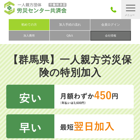
労災保険とは
初めての方
加入手続の流れ
会員ログイン
加入費用
Q&A
会社情報
労災保険の取りまとめ
労災保険加入手続きの流れ
【群馬県】一人親方労災保
加入費用
険の特別加入
加入申込み
会社概要
お問い合わせ
会員メニュー