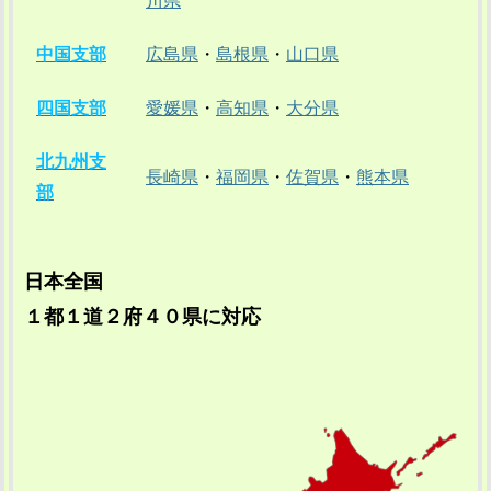
川県
中国支部
広島県
・
島根県
・
山口県
四国支部
愛媛県
・
高知県
・
大分県
北九州支
長崎県
・
福岡県
・
佐賀県
・
熊本県
部
日本全国
１都１道２府４０県に対応