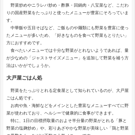
野菜炒めやニラレバ炒め・酢豚・回鍋肉・八宝菜など、こだわ
りの国産野菜をたっぷりと使ったメニューが豊富にそろっていま
す。
中華飯や五目そばなど、ご飯ものや麺類にも野菜を豊富に使っ
たメニューが多いため、「好きなものを食べて野菜もとりたい」
方におすすめです。
食べたいメニューでは十分な野菜がとれないようであれば、量
が少なめの「ジャストサイズメニュー」を追加して野菜を補う方
法はいかがでしょうか。
大戸屋ごはん処
野菜をたっぷりとれる定食屋として知られているのが、大戸屋
ごはん処です。
お肉や魚・海鮮などをメインとした豊富なメニューすべてに野
菜が使われており、ヘルシーで健康的に食事ができます。
特に、1日の目標摂取量のおよそ半分量の野菜がとれる「豚と
野菜の塩麹炒め」や、彩りあざやかな野菜が美味しい「鶏と野菜