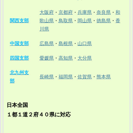
大阪府
・
京都府
・
兵庫県
・
奈良県
・
和
関西支部
歌山県
・
鳥取県
・
岡山県
・
徳島県
・
香
川県
中国支部
広島県
・
島根県
・
山口県
四国支部
愛媛県
・
高知県
・
大分県
北九州支
長崎県
・
福岡県
・
佐賀県
・
熊本県
部
日本全国
１都１道２府４０県に対応