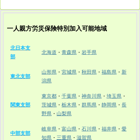
一人親方労災保険特別加入可能地域
北日本支
北海道
・
青森県
・
岩手県
部
山形県
・
宮城県
・
秋田県
・
福島県
・
新
東北支部
潟県
東京都
・
千葉県
・
神奈川県
・
埼玉県
・
関東支部
茨城県
・
栃木県
・
群馬県
・
静岡県
・
長
野県
・
山梨県
岐阜県
・
富山県
・
石川県
・
福井県
・
愛
中部支部
知県
・
三重県
・
滋賀県