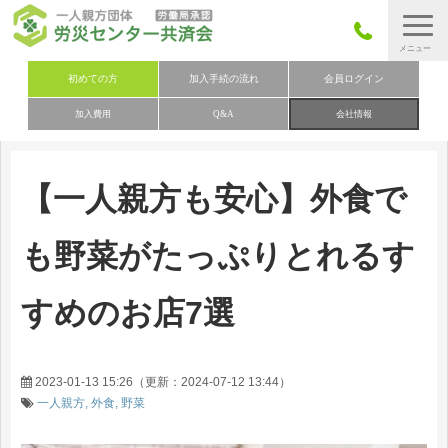
労災保険とは
初めての方
加入手続の流れ
会員ログイン
加入費用
Q&A
会社情報
労災保険の取りまとめ
労災保険加入手続きの流れ
【一人親方も安心】外食で
加入費用
加入申込み
も野菜がたっぷりとれるす
会社概要
すめのお店7選
お問い合わせ
会員メニュー
2023-01-13 15:26
（更新：
2024-07-12 13:44
）
一人親方
外食
野菜