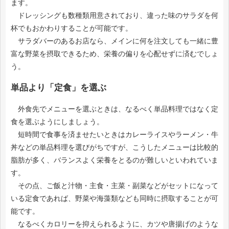
ます。
ドレッシングも数種類用意されており、違った味のサラダを何
杯でもおかわりすることが可能です。
サラダバーのあるお店なら、メインに何を注文しても一緒に豊
富な野菜を摂取できるため、栄養の偏りを心配せずに済むでしょ
う。
単品より「定食」を選ぶ
外食先でメニューを選ぶときは、なるべく単品料理ではなく定
食を選ぶようにしましょう。
短時間で食事を済ませたいときはカレーライスやラーメン・牛
丼などの単品料理を選びがちですが、こうしたメニューは比較的
脂肪が多く、バランスよく栄養をとるのが難しいといわれていま
す。
その点、ご飯と汁物・主食・主菜・副菜などがセットになって
いる定食であれば、野菜や海藻類なども同時に摂取することが可
能です。
なるべくカロリーを抑えられるように、カツや唐揚げのような