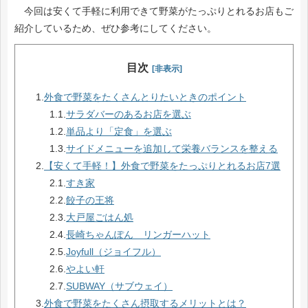
今回は安くて手軽に利用できて野菜がたっぷりとれるお店もご
紹介しているため、ぜひ参考にしてください。
目次
[非表示]
1.
外食で野菜をたくさんとりたいときのポイント
1.1.
サラダバーのあるお店を選ぶ
1.2.
単品より「定食」を選ぶ
1.3.
サイドメニューを追加して栄養バランスを整える
2.
【安くて手軽！】外食で野菜をたっぷりとれるお店7選
2.1.
すき家
2.2.
餃子の王将
2.3.
大戸屋ごはん処
2.4.
長崎ちゃんぽん リンガーハット
2.5.
Joyfull（ジョイフル）
2.6.
やよい軒
2.7.
SUBWAY（サブウェイ）
3.
外食で野菜をたくさん摂取するメリットとは？