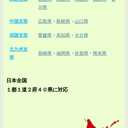
川県
中国支部
広島県
・
島根県
・
山口県
四国支部
愛媛県
・
高知県
・
大分県
北九州支
長崎県
・
福岡県
・
佐賀県
・
熊本県
部
日本全国
１都１道２府４０県に対応