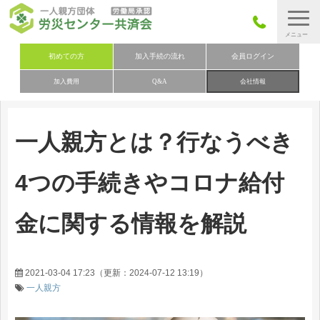
労災保険とは
初めての方
加入手続の流れ
会員ログイン
加入費用
Q&A
会社情報
労災保険の取りまとめ
労災保険加入手続きの流れ
一人親方とは？行なうべき
加入費用
加入申込み
4つの手続きやコロナ給付
会社概要
金に関する情報を解説
お問い合わせ
会員メニュー
2021-03-04 17:23
（更新：
2024-07-12 13:19
）
一人親方