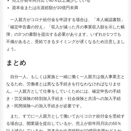
売上が前年同月比で50％以上減少している
資本金または出資総額が10億円未満
一人親方がコロナ給付金を申請する場合は、「本人確認書類」
「確定申告書の控え」「収入が減った月の事業収入額を示した帳
簿」の3つの書類を提出する必要があります。いずれか1つでも
不備があると、受給できるタイミングが遅くなるため注意しまし
ょう。
まとめ
自分一人、もしくは家族と一緒に働く一人親方は個人事業主と
なるため、労働者とは異なる手続きを行なわなければなりませ
ん。一人親方として仕事をしていくためには、確定申告の手続
き・労災保険の特別加入手続き・社会保険と共済への加入手続
き・民間保険への加入手続きが必要です。
また、すでに一人親方として働いておりコロナ給付金を受給す
る場合は、開業届を提出しているか、売上が前年同月比の50％
以上減少しているか、資本金か出資総額が10億円未満かどうか