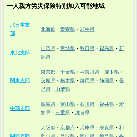
一人親方労災保険特別加入可能地域
北日本支
北海道
・
青森県
・
岩手県
部
山形県
・
宮城県
・
秋田県
・
福島県
・
新
東北支部
潟県
東京都
・
千葉県
・
神奈川県
・
埼玉県
・
関東支部
茨城県
・
栃木県
・
群馬県
・
静岡県
・
長
野県
・
山梨県
岐阜県
・
富山県
・
石川県
・
福井県
・
愛
中部支部
知県
・
三重県
・
滋賀県
大阪府
・
京都府
・
兵庫県
・
奈良県
・
和
関西支部
歌山県
・
鳥取県
・
岡山県
・
徳島県
・
香