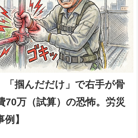
】「掴んだだけ」で右手が骨
費70万（試算）の恐怖。労災
事例】