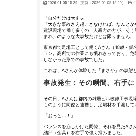
2026-01-05 15:29
（更新：
2026-01-05 15:29
）
「自分だけは大丈夫」
「大きな事故さえ起こさなければ、なんとか
建設現場で働く多くの一人親方の方が、そう
まれ」のような大事故だけとは限りません。
東京都で足場工として働くAさん（48歳・仮
ラン。高所での作業にも慣れきっており、危
しなかった形での事故でした。
これは、Aさんが体験した「まさか」の事態
事故発生：その瞬間、右手に
その日、Aさんは都内の雑居ビル改修工事現
ものように同僚と連携し、足場材を手渡して
「おっと…！」
バランスを崩しかけた同僚。それを見たAさ
結部（金具）を右手で強く掴みました。