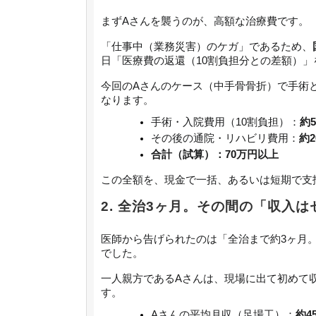
まずAさんを襲うのが、高額な治療費です。
「仕事中（業務災害）のケガ」であるため、
日「医療費の返還（10割負担分との差額）
今回のAさんのケース（中手骨骨折）で手術
なります。
手術・入院費用（10割負担）：
約
その後の通院・リハビリ費用：
約
合計（試算）：70万円以上
この全額を、現金で一括、あるいは短期で支
2. 全治3ヶ月。その間の「収入は
医師から告げられたのは「全治まで約3ヶ月
でした。
一人親方であるAさんは、現場に出て初めて
す。
Aさんの平均月収（足場工）：
約4