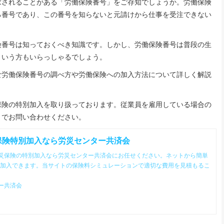
求されることがある「労働保険番号」をご存知でしょうか。労働保険
る番号であり、この番号を知らないと元請けから仕事を受注できない
番号は知っておくべき知識です。しかし、労働保険番号は普段の生
という方もいらっしゃるでしょう。
労働保険番号の調べ方や労働保険への加入方法について詳しく解説
険の特別加入を取り扱っております。従業員を雇用している場合の
までお問い合わせください。
保険特別加入なら労災センター共済会
災保険の特別加入なら労災センター共済会にお任せください。ネットから簡単
円で加入できます。当サイトの保険料シミュレーションで適切な費用を見積もるこ
ー共済会