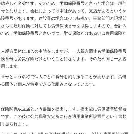
総称した名称です。そのため、労働保険番号と言った場合は一般的
番号となります。会社によっては本社があって、支店があるというケ
保険番号があります。建設業の場合は少し特殊で、事務部門と現場部
、さらに雇用保険に対しても労働保険番号を取得しますので、合計３
のため、労働保険番号と言いつつ、労災保険だけあるいは雇用保険だ
人親方団体に加入の申請をしますが、一人親方団体も労働保険番号
保険番号も労災保険だけということになります。そのため同じ一人親
使用します。
番号という名称で個人ごとに番号を割り振ることがあります。労働
いる団体と個人が特定できる仕組みとなっています。
保険関係成立届という書類を提出します。提出後に労働基準監督署
号です。この後に公共職業安定所に行き適用事業所設置届という書類
割り振られます。