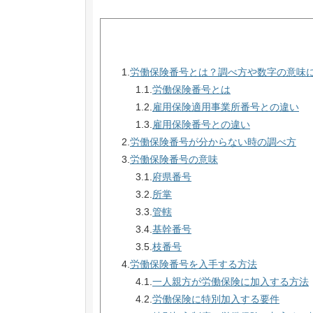
1.
労働保険番号とは？調べ方や数字の意味
1.1.
労働保険番号とは
1.2.
雇用保険適用事業所番号との違い
1.3.
雇用保険番号との違い
2.
労働保険番号が分からない時の調べ方
3.
労働保険番号の意味
3.1.
府県番号
3.2.
所掌
3.3.
管轄
3.4.
基幹番号
3.5.
枝番号
4.
労働保険番号を入手する方法
4.1.
一人親方が労働保険に加入する方法
4.2.
労働保険に特別加入する要件