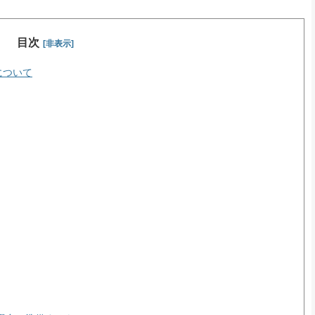
目次
[非表示]
について