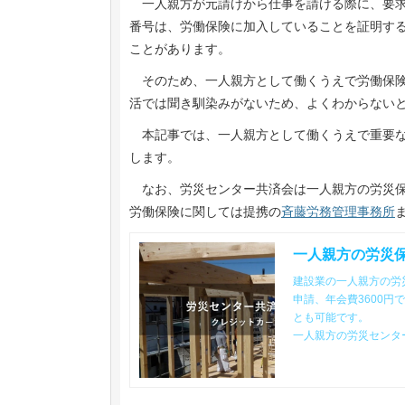
一人親方が元請けから仕事を請ける際に、要
番号は、労働保険に加入していることを証明す
ことがあります。
そのため、一人親方として働くうえで労働保険
活では聞き馴染みがないため、よくわからない
本記事では、一人親方として働くうえで重要な
します。
なお、労災センター共済会は一人親方の労災保
労働保険に関しては提携の
斉藤労務管理事務所
一人親方の労災
建設業の一人親方の労
申請、年会費3600
とも可能です。
一人親方の労災センタ