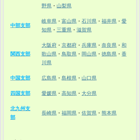
野県
・
山梨県
岐阜県
・
富山県
・
石川県
・
福井県
・
愛
中部支部
知県
・
三重県
・
滋賀県
大阪府
・
京都府
・
兵庫県
・
奈良県
・
和
関西支部
歌山県
・
鳥取県
・
岡山県
・
徳島県
・
香
川県
中国支部
広島県
・
島根県
・
山口県
四国支部
愛媛県
・
高知県
・
大分県
北九州支
長崎県
・
福岡県
・
佐賀県
・
熊本県
部