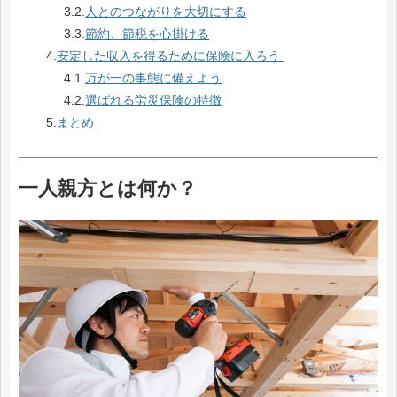
3.2.
人とのつながりを大切にする
3.3.
節約、節税を心掛ける
4.
安定した収入を得るために保険に入ろう
4.1.
万が一の事態に備えよう
4.2.
選ばれる労災保険の特徴
5.
まとめ
一人親方とは何か？