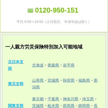
0120-950-151
平日 9:00〜18:00（土日祝日、 年末年始は除く）
一人親方労災保険特別加入可能地域
北日本支
北海道
・
青森県
・
岩手県
部
山形県
・
宮城県
・
秋田県
・
福島県
・
新
東北支部
潟県
東京都
・
千葉県
・
神奈川県
・
埼玉県
・
関東支部
茨城県
・
栃木県
・
群馬県
・
静岡県
・
長