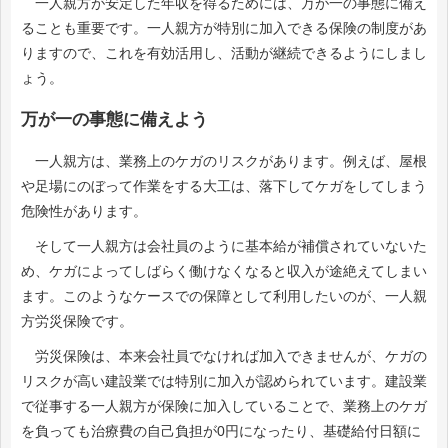
一人親方が安定した年収を得るためには、万が一の事態に備え
ることも重要です。一人親方が特別に加入できる保険の制度があ
りますので、これを有効活用し、活動が継続できるようにしまし
ょう。
万が一の事態に備えよう
一人親方は、業務上のケガのリスクがあります。例えば、屋根
や足場にのぼって作業をする大工は、落下してケガをしてしまう
危険性があります。
そして一人親方は会社員のように基本給が補償されていないた
め、ケガによってしばらく働けなくなると収入が途絶えてしまい
ます。このようなケースでの保障として利用したいのが、一人親
方労災保険です。
労災保険は、本来会社員でなければ加入できませんが、ケガの
リスクが高い建設業では特別に加入が認められています。建設業
で従事する一人親方が保険に加入していることで、業務上のケガ
を負っても治療費の自己負担が0円になったり、基礎給付日額に