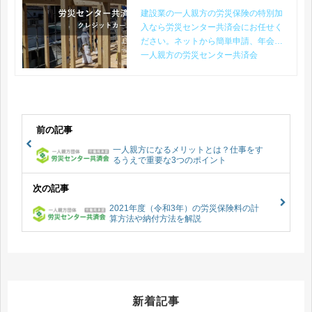
建設業の一人親方の労災保険の特別加
入なら労災センター共済会にお任せく
ださい。ネットから簡単申請、年会費3
600円で加入できます。当サイトの保険
一人親方の労災センター共済会
料シミュレーションで適切な費用を見
積もることも可能です。
前の記事
一人親方になるメリットとは？仕事をす
るうえで重要な3つのポイント
次の記事
2021年度（令和3年）の労災保険料の計
算方法や納付方法を解説
新着記事