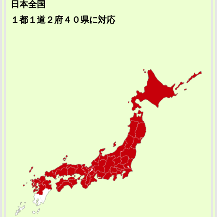
日本全国
１都１道２府４０県に対応