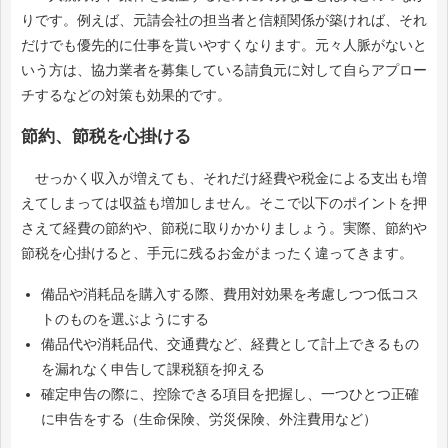
りです。例えば、元請会社の担当者と信頼関係が築ければ、それ
だけでも優先的に仕事を貰いやすくなります。元々人脈がないと
いう方は、協力業者を募集している請負元に対して自らアプロー
チするなどの対策も効果的です。
節約、節税を心掛ける
せっかく収入が増えても、それだけ経費や税金による支出も増
えてしまっては収益も増加しません。そこで以下のポイントを押
さえて経費の節約や、節税に取りかかりましょう。実際、節約や
節税を心掛けると、手元に残るお金がまったく違ってきます。
備品や消耗品を購入する際、費用対効果を考慮しつつ低コス
トのものを選ぶようにする
備品代や消耗品代、交通費など、経費として計上できるもの
を漏れなく申告して課税額を抑える
確定申告の際に、控除できる項目を把握し、一つひとつ正確
に申告をする（生命保険、労災保険、外注費用など）