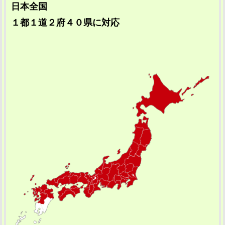
日本全国
１都１道２府４０県に対応