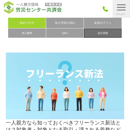
労災保険とは
初めての方
加入手続の流れ
会員ログイン
加入費用
Q&A
会社情報
労災保険の取りまとめ
労災保険加入手続きの流れ
加入費用
加入申込み
会社概要
お問い合わせ
会員メニュー
一人親方なら知っておくべきフリーランス新法と
は？対象者・対象となる取引・課される義務など