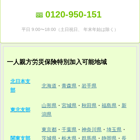
0120-950-151
平日 9:00〜18:00（土日祝日、 年末年始は除く）
一人親方労災保険特別加入可能地域
北日本支
北海道
・
青森県
・
岩手県
部
山形県
・
宮城県
・
秋田県
・
福島県
・
新
東北支部
潟県
東京都
・
千葉県
・
神奈川県
・
埼玉県
・
関東支部
茨城県
・
栃木県
・
群馬県
・
静岡県
・
長