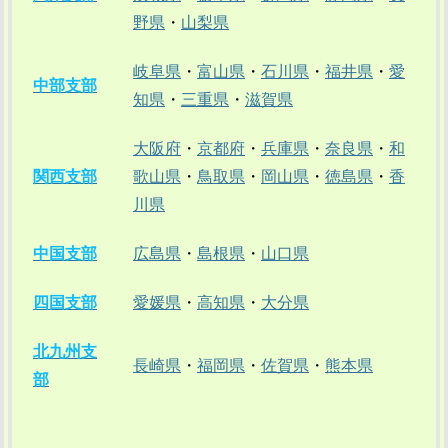
野県
・
山梨県
岐阜県
・
富山県
・
石川県
・
福井県
・
愛
中部支部
知県
・
三重県
・
滋賀県
大阪府
・
京都府
・
兵庫県
・
奈良県
・
和
関西支部
歌山県
・
鳥取県
・
岡山県
・
徳島県
・
香
川県
中国支部
広島県
・
島根県
・
山口県
四国支部
愛媛県
・
高知県
・
大分県
北九州支
長崎県
・
福岡県
・
佐賀県
・
熊本県
部