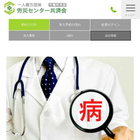
労災保険とは
初めての方
加入手続の流れ
会員ログイン
加入費用
Q&A
会社情報
労災保険の取りまとめ
労災保険加入手続きの流れ
加入費用
加入申込み
会社概要
お問い合わせ
会員メニュー