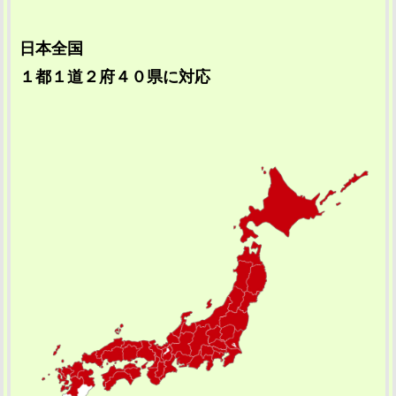
日本全国
１都１道２府４０県に対応