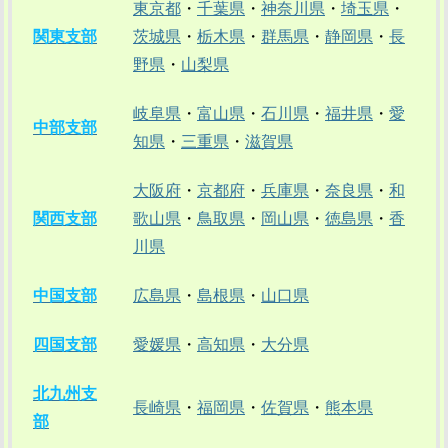
東京都
・
千葉県
・
神奈川県
・
埼玉県
・
関東支部
茨城県
・
栃木県
・
群馬県
・
静岡県
・
長
野県
・
山梨県
岐阜県
・
富山県
・
石川県
・
福井県
・
愛
中部支部
知県
・
三重県
・
滋賀県
大阪府
・
京都府
・
兵庫県
・
奈良県
・
和
関西支部
歌山県
・
鳥取県
・
岡山県
・
徳島県
・
香
川県
中国支部
広島県
・
島根県
・
山口県
四国支部
愛媛県
・
高知県
・
大分県
北九州支
長崎県
・
福岡県
・
佐賀県
・
熊本県
部