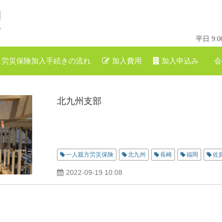
平日 9
労災保険加入手続きの流れ
加入費用
加入申込み
会
北九州支部
一人親方労災保険
北九州
長崎
福岡
佐
2022-09-19 10:08