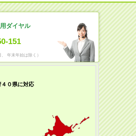
用ダイヤル
50-151
日祝日、 年末年始は除く）
府４０県に対応