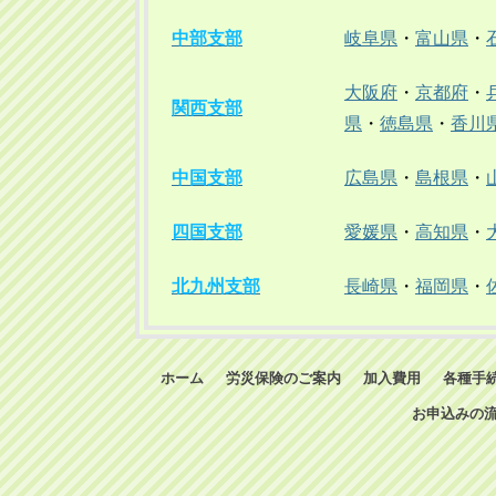
中部支部
岐阜県
・
富山県
・
大阪府
・
京都府
・
関西支部
県
・
徳島県
・
香川
中国支部
広島県
・
島根県
・
四国支部
愛媛県
・
高知県
・
北九州支部
長崎県
・
福岡県
・
ホーム
労災保険のご案内
加入費用
各種手
お申込みの