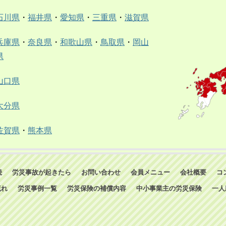
石川県
・
福井県
・
愛知県
・
三重県
・
滋賀県
兵庫県
・
奈良県
・
和歌山県
・
鳥取県
・
岡山
県
山口県
大分県
佐賀県
・
熊本県
続
労災事故が起きたら
お問い合わせ
会員メニュー
会社概要
コ
流れ
労災事例一覧
労災保険の補償内容
中小事業主の労災保険
一人