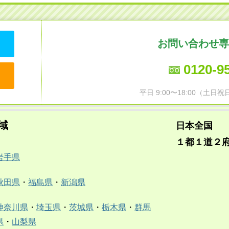
お問い合わせ専
0120-9
平日 9:00〜18:00（土
域
日本全国
１都１道２
岩手県
秋田県
・
福島県
・
新潟県
神奈川県
・
埼玉県
・
茨城県
・
栃木県
・
群馬
県
・
山梨県