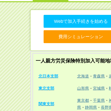
Webで加入手続きを始める
費用シミュレーション
一人親方労災保険特別加入可能地
北日本支部
北海道
・
青森県
・
東北支部
山形県
・
宮城県
・
東京都
・
千葉県
・
関東支部
県
・
静岡県
・
長野