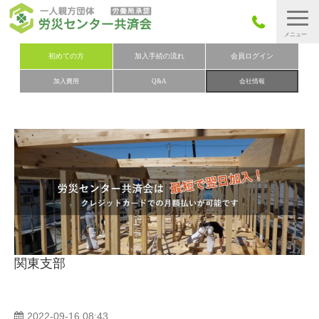
労災保険とは
初めての方
加入手続の流れ
会員ログイン
加入費用
Q&A
会社情報
労災保険の取りまとめ
労災保険加入手続きの流れ
加入費用
加入申込み
会社概要
お問い合わせ
会員メニュー
関東支部
2022-09-16 08:43