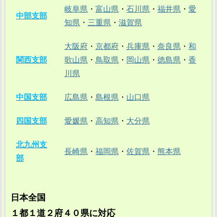
岐阜県
・
富山県
・
石川県
・
福井県
・
愛
中部支部
知県
・
三重県
・
滋賀県
大阪府
・
京都府
・
兵庫県
・
奈良県
・
和
関西支部
歌山県
・
鳥取県
・
岡山県
・
徳島県
・
香
川県
中国支部
広島県
・
島根県
・
山口県
四国支部
愛媛県
・
高知県
・
大分県
北九州支
長崎県
・
福岡県
・
佐賀県
・
熊本県
部
日本全国
１都１道２府４０県に対応