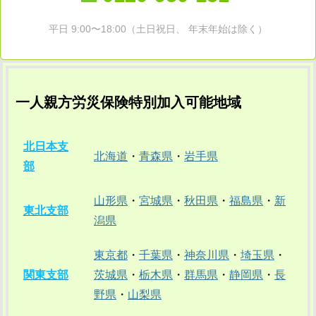
平日 9:00〜18:00（土日祝日、 年末年始は除く）
一人親方労災保険特別加入可能地域
北日本支
北海道
・
青森県
・
岩手県
部
山形県
・
宮城県
・
秋田県
・
福島県
・
新
東北支部
潟県
東京都
・
千葉県
・
神奈川県
・
埼玉県
・
関東支部
茨城県
・
栃木県
・
群馬県
・
静岡県
・
長
野県
・
山梨県