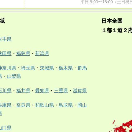
平日 9:00〜18:00（土
域
日本全国
１都１道２
岩手県
秋田県
・
福島県
・
新潟県
神奈川県
・
埼玉県
・
茨城県
・
栃木県
・
群馬
県
・
山梨県
石川県
・
福井県
・
愛知県
・
三重県
・
滋賀県
兵庫県
・
奈良県
・
和歌山県
・
鳥取県
・
岡山
県
山口県