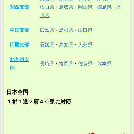
関西支部
歌山県
・
鳥取県
・
岡山県
・
徳島県
・
香
川県
中国支部
広島県
・
島根県
・
山口県
四国支部
愛媛県
・
高知県
・
大分県
北九州支
長崎県
・
福岡県
・
佐賀県
・
熊本県
部
日本全国
１都１道２府４０県に対応