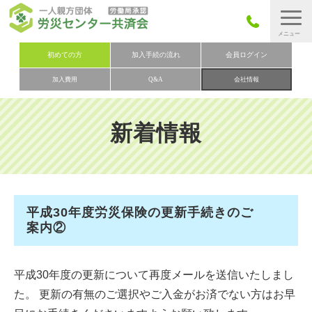
労災保険とは
初めての方
加入手続の流れ
会員ログイン
加入費用
Q&A
会社情報
労災保険の取りまとめ
労災保険加入手続きの流れ
新着情報
加入費用
加入申込み
会社概要
平成30年度労災保険の更新手続きのご
お問い合わせ
案内②
会員メニュー
平成30年度の更新について再度メールを送信いたしまし
た。 更新の有無のご選択やご入金がお済でない方はお早