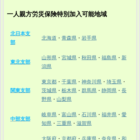
一人親方労災保険特別加入可能地域
北日本支
北海道
・
青森県
・
岩手県
部
山形県
・
宮城県
・
秋田県
・
福島県
・
新
東北支部
潟県
東京都
・
千葉県
・
神奈川県
・
埼玉県
・
関東支部
茨城県
・
栃木県
・
群馬県
・
静岡県
・
長
野県
・
山梨県
岐阜県
・
富山県
・
石川県
・
福井県
・
愛
中部支部
知県
・
三重県
・
滋賀県
大阪府
・
京都府
・
兵庫県
・
奈良県
・
和