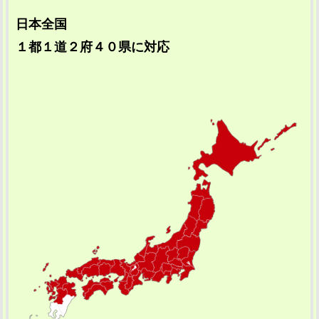
日本全国
１都１道２府４０県に対応