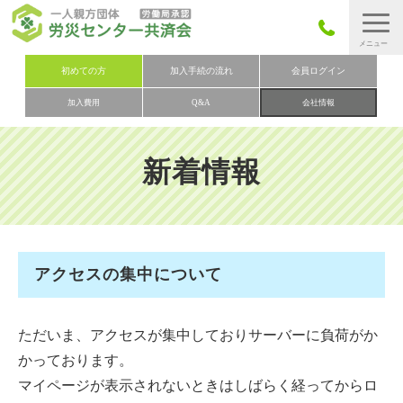
労災保険とは
初めての方
加入手続の流れ
会員ログイン
加入費用
Q&A
会社情報
労災保険の取りまとめ
労災保険加入手続きの流れ
新着情報
加入費用
加入申込み
会社概要
アクセスの集中について
お問い合わせ
会員メニュー
ただいま、アクセスが集中しておりサーバーに負荷がか
かっております。
マイページが表示されないときはしばらく経ってからロ