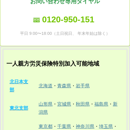
お問い合わせ専用ダイヤル
0120-950-151
平日 9:00〜18:00（土日祝日、 年末年始は除く）
一人親方労災保険特別加入可能地域
北日本支
北海道
・
青森県
・
岩手県
部
山形県
・
宮城県
・
秋田県
・
福島県
・
新
東北支部
潟県
東京都
・
千葉県
・
神奈川県
・
埼玉県
・