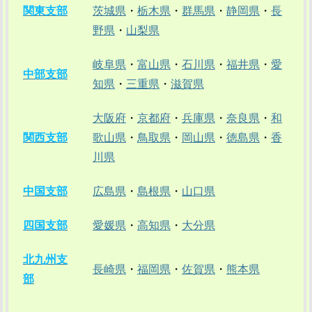
関東支部
茨城県
・
栃木県
・
群馬県
・
静岡県
・
長
野県
・
山梨県
岐阜県
・
富山県
・
石川県
・
福井県
・
愛
中部支部
知県
・
三重県
・
滋賀県
大阪府
・
京都府
・
兵庫県
・
奈良県
・
和
関西支部
歌山県
・
鳥取県
・
岡山県
・
徳島県
・
香
川県
中国支部
広島県
・
島根県
・
山口県
四国支部
愛媛県
・
高知県
・
大分県
北九州支
長崎県
・
福岡県
・
佐賀県
・
熊本県
部