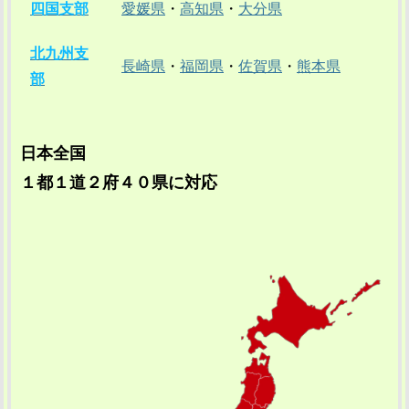
四国支部
愛媛県
・
高知県
・
大分県
北九州支
長崎県
・
福岡県
・
佐賀県
・
熊本県
部
日本全国
１都１道２府４０県に対応