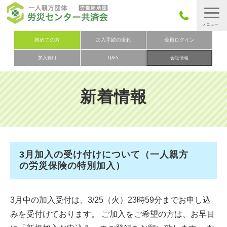
労災保険とは
初めての方
加入手続の流れ
会員ログイン
加入費用
Q&A
会社情報
労災保険の取りまとめ
労災保険加入手続きの流れ
新着情報
加入費用
加入申込み
会社概要
3月加入の受け付けについて（一人親方
お問い合わせ
の労災保険の特別加入）
会員メニュー
3月中の加入受付は、3/25（火）23時59分までお申し込
みを受付けております。 ご加入をご希望の方は、お早目