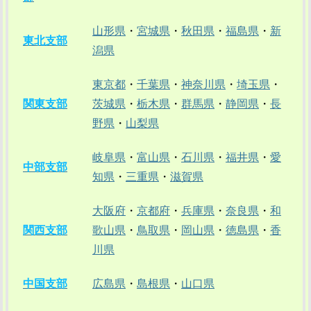
山形県
・
宮城県
・
秋田県
・
福島県
・
新
東北支部
潟県
東京都
・
千葉県
・
神奈川県
・
埼玉県
・
関東支部
茨城県
・
栃木県
・
群馬県
・
静岡県
・
長
野県
・
山梨県
岐阜県
・
富山県
・
石川県
・
福井県
・
愛
中部支部
知県
・
三重県
・
滋賀県
大阪府
・
京都府
・
兵庫県
・
奈良県
・
和
関西支部
歌山県
・
鳥取県
・
岡山県
・
徳島県
・
香
川県
中国支部
広島県
・
島根県
・
山口県