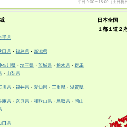
平日 9:00〜18:00（土
域
日本全国
１都１道２
岩手県
秋田県
・
福島県
・
新潟県
神奈川県
・
埼玉県
・
茨城県
・
栃木県
・
群馬
県
・
山梨県
石川県
・
福井県
・
愛知県
・
三重県
・
滋賀県
兵庫県
・
奈良県
・
和歌山県
・
鳥取県
・
岡山
県
山口県