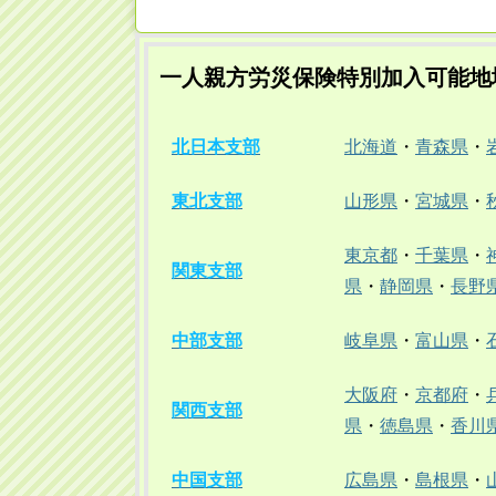
一人親方労災保険特別加入可能地
北日本支部
北海道
・
青森県
・
東北支部
山形県
・
宮城県
・
東京都
・
千葉県
・
関東支部
県
・
静岡県
・
長野
中部支部
岐阜県
・
富山県
・
大阪府
・
京都府
・
関西支部
県
・
徳島県
・
香川
中国支部
広島県
・
島根県
・