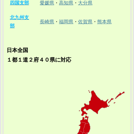
四国支部
愛媛県
・
高知県
・
大分県
北九州支
長崎県
・
福岡県
・
佐賀県
・
熊本県
部
日本全国
１都１道２府４０県に対応