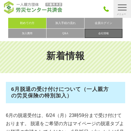
労災保険とは
初めての方
加入手続の流れ
会員ログイン
加入費用
Q&A
会社情報
労災保険の取りまとめ
労災保険加入手続きの流れ
新着情報
加入費用
加入申込み
会社概要
6月脱退の受け付けについて（一人親方
お問い合わせ
の労災保険の特別加入）
会員メニュー
6月の脱退受付は、6/24（月）23時59分まで受け付けて
おります。 脱退をご希望の方はマイページの脱退タブよ