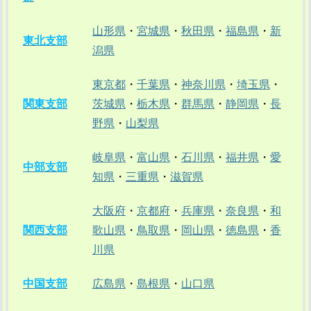
山形県
・
宮城県
・
秋田県
・
福島県
・
新
東北支部
潟県
東京都
・
千葉県
・
神奈川県
・
埼玉県
・
関東支部
茨城県
・
栃木県
・
群馬県
・
静岡県
・
長
野県
・
山梨県
岐阜県
・
富山県
・
石川県
・
福井県
・
愛
中部支部
知県
・
三重県
・
滋賀県
大阪府
・
京都府
・
兵庫県
・
奈良県
・
和
関西支部
歌山県
・
鳥取県
・
岡山県
・
徳島県
・
香
川県
中国支部
広島県
・
島根県
・
山口県