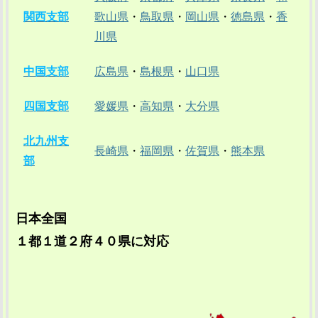
関西支部
歌山県
・
鳥取県
・
岡山県
・
徳島県
・
香
川県
中国支部
広島県
・
島根県
・
山口県
四国支部
愛媛県
・
高知県
・
大分県
北九州支
長崎県
・
福岡県
・
佐賀県
・
熊本県
部
日本全国
１都１道２府４０県に対応