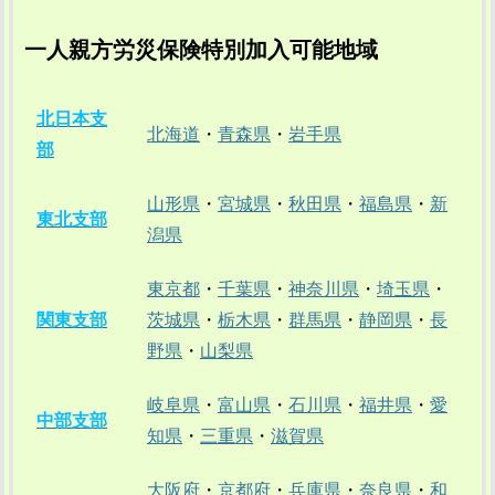
一人親方労災保険特別加入可能地域
北日本支
北海道
・
青森県
・
岩手県
部
山形県
・
宮城県
・
秋田県
・
福島県
・
新
東北支部
潟県
東京都
・
千葉県
・
神奈川県
・
埼玉県
・
関東支部
茨城県
・
栃木県
・
群馬県
・
静岡県
・
長
野県
・
山梨県
岐阜県
・
富山県
・
石川県
・
福井県
・
愛
中部支部
知県
・
三重県
・
滋賀県
大阪府
・
京都府
・
兵庫県
・
奈良県
・
和