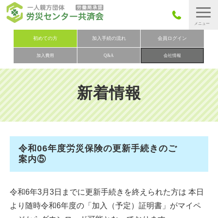
労災保険とは
初めての方
加入手続の流れ
会員ログイン
加入費用
Q&A
会社情報
労災保険の取りまとめ
労災保険加入手続きの流れ
新着情報
加入費用
加入申込み
会社概要
令和06年度労災保険の更新手続きのご
お問い合わせ
案内⑤
会員メニュー
令和6年3月3日までに更新手続きを終えられた方は 本日
より随時令和6年度の「加入（予定）証明書」がマイペ