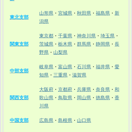
山形県
・
宮城県
・
秋田県
・
福島県
・
新
東北支部
潟県
東京都
・
千葉県
・
神奈川県
・
埼玉県
・
関東支部
茨城県
・
栃木県
・
群馬県
・
静岡県
・
長
野県
・
山梨県
岐阜県
・
富山県
・
石川県
・
福井県
・
愛
中部支部
知県
・
三重県
・
滋賀県
大阪府
・
京都府
・
兵庫県
・
奈良県
・
和
関西支部
歌山県
・
鳥取県
・
岡山県
・
徳島県
・
香
川県
中国支部
広島県
・
島根県
・
山口県