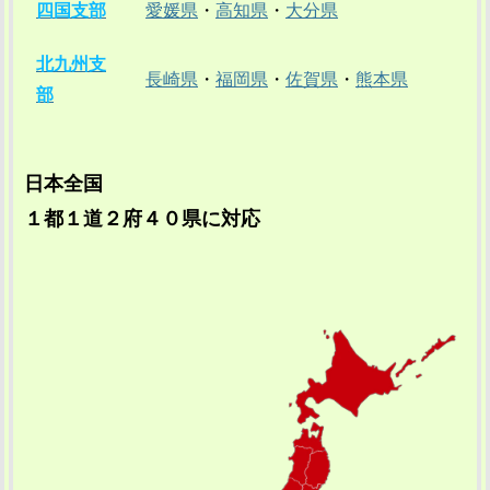
四国支部
愛媛県
・
高知県
・
大分県
北九州支
長崎県
・
福岡県
・
佐賀県
・
熊本県
部
日本全国
１都１道２府４０県に対応