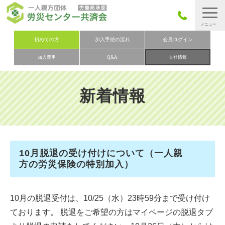
労災保険とは
初めての方
加入手続の流れ
会員ログイン
加入費用
Q&A
会社情報
労災保険の取りまとめ
労災保険加入手続きの流れ
新着情報
加入費用
加入申込み
会社概要
10月脱退の受け付けについて（一人親
お問い合わせ
方の労災保険の特別加入）
会員メニュー
10月の脱退受付は、10/25（水）23時59分まで受け付け
ております。 脱退をご希望の方はマイページの脱退タブ