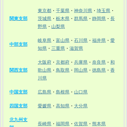
東京都
・
千葉県
・
神奈川県
・
埼玉県
・
関東支部
茨城県
・
栃木県
・
群馬県
・
静岡県
・
長
野県
・
山梨県
岐阜県
・
富山県
・
石川県
・
福井県
・
愛
中部支部
知県
・
三重県
・
滋賀県
大阪府
・
京都府
・
兵庫県
・
奈良県
・
和
関西支部
歌山県
・
鳥取県
・
岡山県
・
徳島県
・
香
川県
中国支部
広島県
・
島根県
・
山口県
四国支部
愛媛県
・
高知県
・
大分県
北九州支
長崎県
・
福岡県
・
佐賀県
・
熊本県