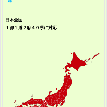
部
日本全国
１都１道２府４０県に対応