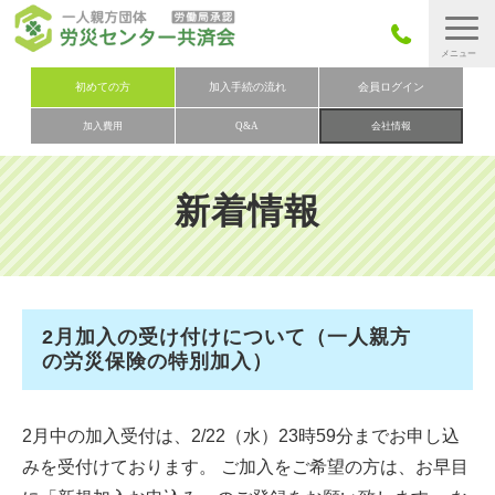
労災保険とは
初めての方
加入手続の流れ
会員ログイン
加入費用
Q&A
会社情報
労災保険の取りまとめ
労災保険加入手続きの流れ
新着情報
加入費用
加入申込み
会社概要
2月加入の受け付けについて（一人親方
お問い合わせ
の労災保険の特別加入）
会員メニュー
2月中の加入受付は、2/22（水）23時59分までお申し込
みを受付けております。 ご加入をご希望の方は、お早目