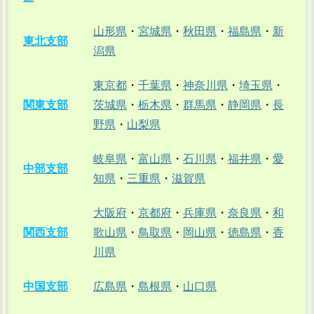
山形県
・
宮城県
・
秋田県
・
福島県
・
新
東北支部
潟県
東京都
・
千葉県
・
神奈川県
・
埼玉県
・
関東支部
茨城県
・
栃木県
・
群馬県
・
静岡県
・
長
野県
・
山梨県
岐阜県
・
富山県
・
石川県
・
福井県
・
愛
中部支部
知県
・
三重県
・
滋賀県
大阪府
・
京都府
・
兵庫県
・
奈良県
・
和
関西支部
歌山県
・
鳥取県
・
岡山県
・
徳島県
・
香
川県
中国支部
広島県
・
島根県
・
山口県