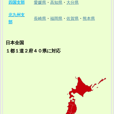
四国支部
愛媛県
・
高知県
・
大分県
北九州支
長崎県
・
福岡県
・
佐賀県
・
熊本県
部
日本全国
１都１道２府４０県に対応