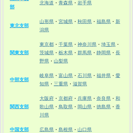
北海道
・
青森県
・
岩手県
部
山形県
・
宮城県
・
秋田県
・
福島県
・
新
東北支部
潟県
東京都
・
千葉県
・
神奈川県
・
埼玉県
・
関東支部
茨城県
・
栃木県
・
群馬県
・
静岡県
・
長
野県
・
山梨県
岐阜県
・
富山県
・
石川県
・
福井県
・
愛
中部支部
知県
・
三重県
・
滋賀県
大阪府
・
京都府
・
兵庫県
・
奈良県
・
和
関西支部
歌山県
・
鳥取県
・
岡山県
・
徳島県
・
香
川県
中国支部
広島県
・
島根県
・
山口県