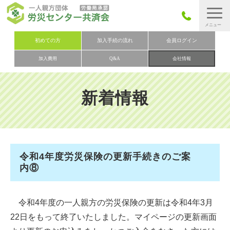
労災保険とは
初めての方
加入手続の流れ
会員ログイン
加入費用
Q&A
会社情報
労災保険の取りまとめ
労災保険加入手続きの流れ
新着情報
加入費用
加入申込み
会社概要
令和4年度労災保険の更新手続きのご案
お問い合わせ
内⑧
会員メニュー
令和4年度の一人親方の労災保険の更新は令和4年3月
22日をもって終了いたしました。マイページの更新画面