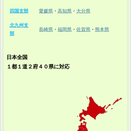
四国支部
愛媛県
・
高知県
・
大分県
北九州支
長崎県
・
福岡県
・
佐賀県
・
熊本県
部
日本全国
１都１道２府４０県に対応