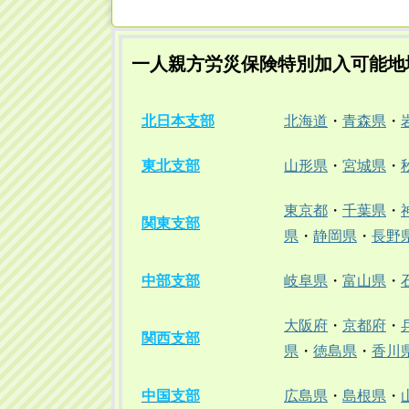
一人親方労災保険特別加入可能地
北日本支部
北海道
・
青森県
・
東北支部
山形県
・
宮城県
・
東京都
・
千葉県
・
関東支部
県
・
静岡県
・
長野
中部支部
岐阜県
・
富山県
・
大阪府
・
京都府
・
関西支部
県
・
徳島県
・
香川
中国支部
広島県
・
島根県
・