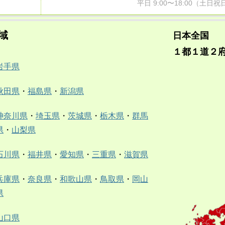
平日 9:00〜18:00（土
域
日本全国
１都１道２
岩手県
秋田県
・
福島県
・
新潟県
神奈川県
・
埼玉県
・
茨城県
・
栃木県
・
群馬
県
・
山梨県
石川県
・
福井県
・
愛知県
・
三重県
・
滋賀県
兵庫県
・
奈良県
・
和歌山県
・
鳥取県
・
岡山
県
山口県