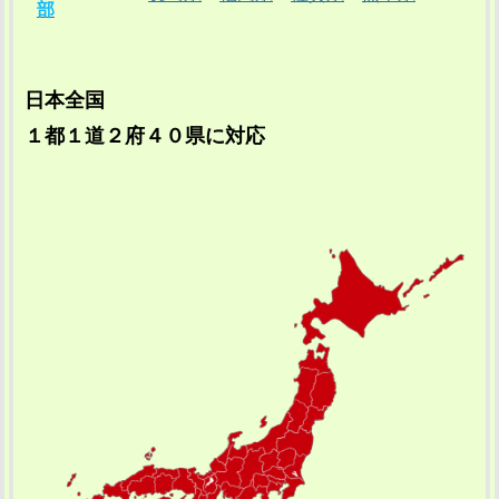
部
日本全国
１都１道２府４０県に対応