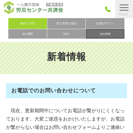
労災保険とは
初めての方
加入手続の流れ
会員ログイン
加入費用
Q&A
会社情報
労災保険の取りまとめ
労災保険加入手続きの流れ
新着情報
加入費用
加入申込み
会社概要
お電話でのお問い合わせについて
お問い合わせ
会員メニュー
現在、更新期間中についてお電話が繋がりにくくなっ
ております。大変ご迷惑をおかけいたしますが、お電話
が繋がらない場合はお問い合わせフォームよりご連絡い