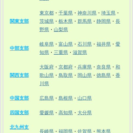
東京都
・
千葉県
・
神奈川県
・
埼玉県
・
関東支部
茨城県
・
栃木県
・
群馬県
・
静岡県
・
長
野県
・
山梨県
岐阜県
・
富山県
・
石川県
・
福井県
・
愛
中部支部
知県
・
三重県
・
滋賀県
大阪府
・
京都府
・
兵庫県
・
奈良県
・
和
関西支部
歌山県
・
鳥取県
・
岡山県
・
徳島県
・
香
川県
中国支部
広島県
・
島根県
・
山口県
四国支部
愛媛県
・
高知県
・
大分県
北九州支
長崎県
・
福岡県
・
佐賀県
・
熊本県