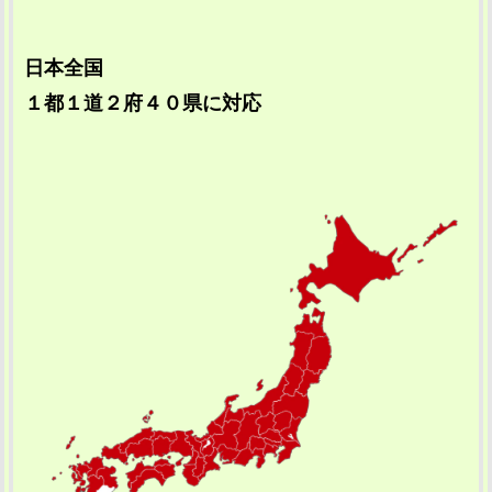
日本全国
１都１道２府４０県に対応