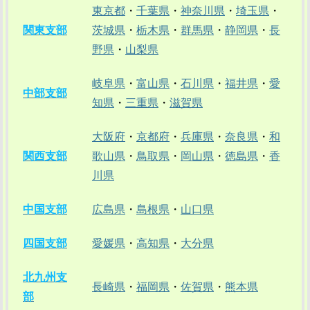
東京都
・
千葉県
・
神奈川県
・
埼玉県
・
関東支部
茨城県
・
栃木県
・
群馬県
・
静岡県
・
長
野県
・
山梨県
岐阜県
・
富山県
・
石川県
・
福井県
・
愛
中部支部
知県
・
三重県
・
滋賀県
大阪府
・
京都府
・
兵庫県
・
奈良県
・
和
関西支部
歌山県
・
鳥取県
・
岡山県
・
徳島県
・
香
川県
中国支部
広島県
・
島根県
・
山口県
四国支部
愛媛県
・
高知県
・
大分県
北九州支
長崎県
・
福岡県
・
佐賀県
・
熊本県
部