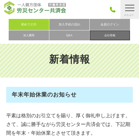
労災保険とは
初めての方
加入手続の流れ
会員ログイン
加入費用
Q&A
会社情報
労災保険の取りまとめ
労災保険加入手続きの流れ
新着情報
加入費用
加入申込み
会社概要
年末年始休業のお知らせ
お問い合わせ
会員メニュー
平素は格別のお引立てを賜り、厚く御礼申し上げます。
さて、誠に勝手ながら労災センター共済会では、下記期
間を年末・年始休業とさせて頂きます。