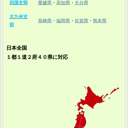
四国支部
愛媛県
・
高知県
・
大分県
北九州支
長崎県
・
福岡県
・
佐賀県
・
熊本県
部
日本全国
１都１道２府４０県に対応