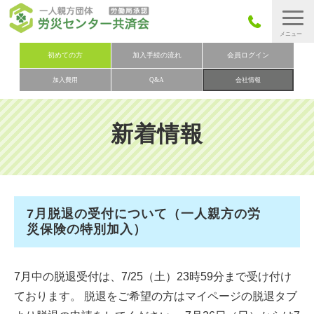
労災保険とは
初めての方
加入手続の流れ
会員ログイン
加入費用
Q&A
会社情報
労災保険の取りまとめ
労災保険加入手続きの流れ
新着情報
加入費用
加入申込み
会社概要
7月脱退の受付について（一人親方の労
お問い合わせ
災保険の特別加入）
会員メニュー
7月中の脱退受付は、7/25（土）23時59分まで受け付け
ております。 脱退をご希望の方はマイページの脱退タブ