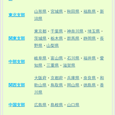
山形県
・
宮城県
・
秋田県
・
福島県
・
新
東北支部
潟県
東京都
・
千葉県
・
神奈川県
・
埼玉県
・
関東支部
茨城県
・
栃木県
・
群馬県
・
静岡県
・
長
野県
・
山梨県
岐阜県
・
富山県
・
石川県
・
福井県
・
愛
中部支部
知県
・
三重県
・
滋賀県
大阪府
・
京都府
・
兵庫県
・
奈良県
・
和
関西支部
歌山県
・
鳥取県
・
岡山県
・
徳島県
・
香
川県
中国支部
広島県
・
島根県
・
山口県