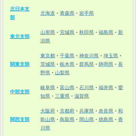
北日本支
北海道
・
青森県
・
岩手県
部
山形県
・
宮城県
・
秋田県
・
福島県
・
新
東北支部
潟県
東京都
・
千葉県
・
神奈川県
・
埼玉県
・
関東支部
茨城県
・
栃木県
・
群馬県
・
静岡県
・
長
野県
・
山梨県
岐阜県
・
富山県
・
石川県
・
福井県
・
愛
中部支部
知県
・
三重県
・
滋賀県
大阪府
・
京都府
・
兵庫県
・
奈良県
・
和
関西支部
歌山県
・
鳥取県
・
岡山県
・
徳島県
・
香
川県