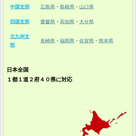
中国支部
広島県
・
島根県
・
山口県
四国支部
愛媛県
・
高知県
・
大分県
北九州支
長崎県
・
福岡県
・
佐賀県
・
熊本県
部
日本全国
１都１道２府４０県に対応