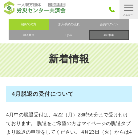
労災保険とは
初めての方
加入手続の流れ
会員ログイン
加入費用
Q&A
会社情報
労災保険の取りまとめ
労災保険加入手続きの流れ
新着情報
加入費用
加入申込み
会社概要
4月脱退の受付について
お問い合わせ
会員メニュー
4月中の脱退受付は、4/22（月）23時59分まで受け付け
ております。 脱退をご希望の方はマイページの脱退タブ
より脱退の申請をしてください。 4月23日（火）からは4