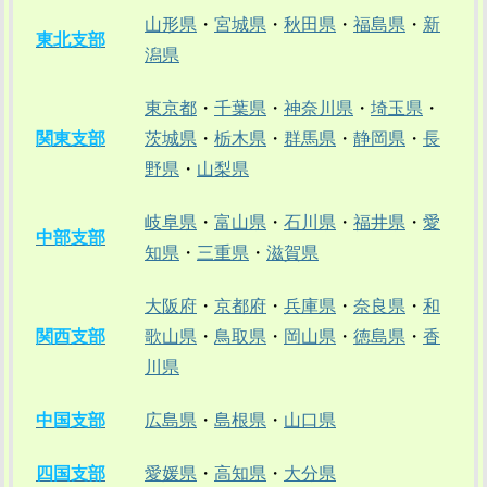
山形県
・
宮城県
・
秋田県
・
福島県
・
新
東北支部
潟県
東京都
・
千葉県
・
神奈川県
・
埼玉県
・
関東支部
茨城県
・
栃木県
・
群馬県
・
静岡県
・
長
野県
・
山梨県
岐阜県
・
富山県
・
石川県
・
福井県
・
愛
中部支部
知県
・
三重県
・
滋賀県
大阪府
・
京都府
・
兵庫県
・
奈良県
・
和
関西支部
歌山県
・
鳥取県
・
岡山県
・
徳島県
・
香
川県
中国支部
広島県
・
島根県
・
山口県
四国支部
愛媛県
・
高知県
・
大分県