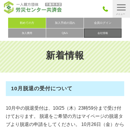
労災保険とは
初めての方
加入手続の流れ
会員ログイン
加入費用
Q&A
会社情報
労災保険の取りまとめ
労災保険加入手続きの流れ
新着情報
加入費用
加入申込み
会社概要
10月脱退の受付について
お問い合わせ
会員メニュー
10月中の脱退受付は、10/25（木）23時59分まで受け付
けております。 脱退をご希望の方はマイページの脱退タ
ブより脱退の申請をしてください。 10月26日（金）から