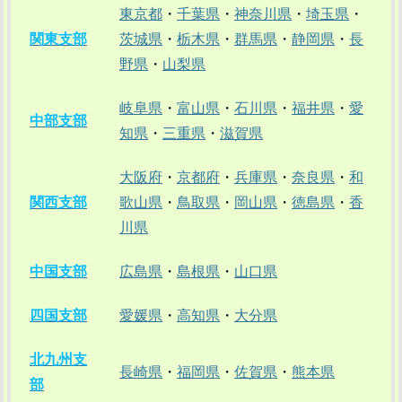
東京都
・
千葉県
・
神奈川県
・
埼玉県
・
関東支部
茨城県
・
栃木県
・
群馬県
・
静岡県
・
長
野県
・
山梨県
岐阜県
・
富山県
・
石川県
・
福井県
・
愛
中部支部
知県
・
三重県
・
滋賀県
大阪府
・
京都府
・
兵庫県
・
奈良県
・
和
関西支部
歌山県
・
鳥取県
・
岡山県
・
徳島県
・
香
川県
中国支部
広島県
・
島根県
・
山口県
四国支部
愛媛県
・
高知県
・
大分県
北九州支
長崎県
・
福岡県
・
佐賀県
・
熊本県
部