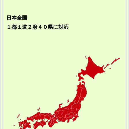
日本全国
１都１道２府４０県に対応