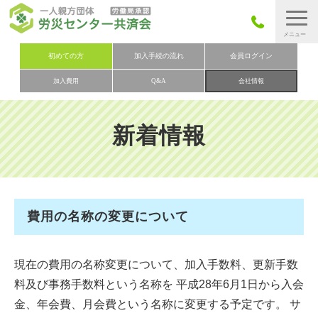
労災保険とは
初めての方
加入手続の流れ
会員ログイン
加入費用
Q&A
会社情報
労災保険の取りまとめ
労災保険加入手続きの流れ
新着情報
加入費用
加入申込み
会社概要
費用の名称の変更について
お問い合わせ
会員メニュー
現在の費用の名称変更について、加入手数料、更新手数
料及び事務手数料という名称を 平成28年6月1日から入会
金、年会費、月会費という名称に変更する予定です。 サ