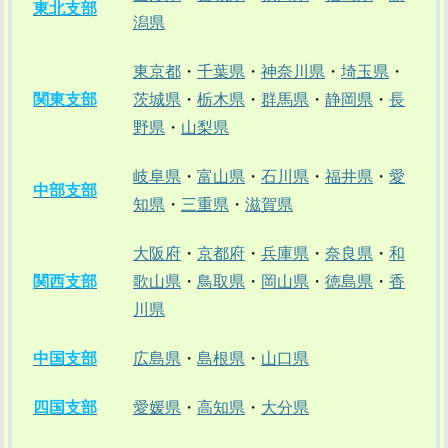
東北支部
潟県
東京都
・
千葉県
・
神奈川県
・
埼玉県
・
関東支部
茨城県
・
栃木県
・
群馬県
・
静岡県
・
長
野県
・
山梨県
岐阜県
・
富山県
・
石川県
・
福井県
・
愛
中部支部
知県
・
三重県
・
滋賀県
大阪府
・
京都府
・
兵庫県
・
奈良県
・
和
関西支部
歌山県
・
鳥取県
・
岡山県
・
徳島県
・
香
川県
中国支部
広島県
・
島根県
・
山口県
四国支部
愛媛県
・
高知県
・
大分県