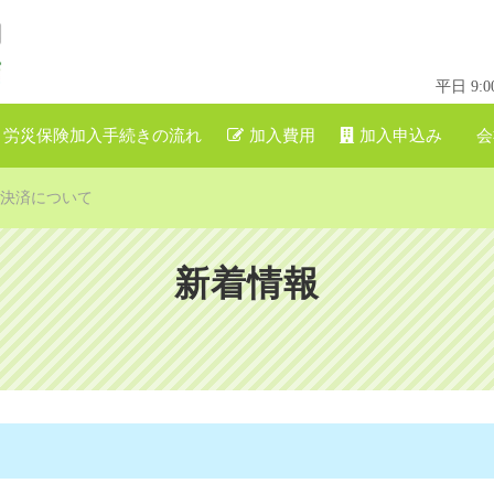
平日 9
労災保険加入手続きの流れ
加入費用
加入申込み
会
ビニ決済について
新着情報