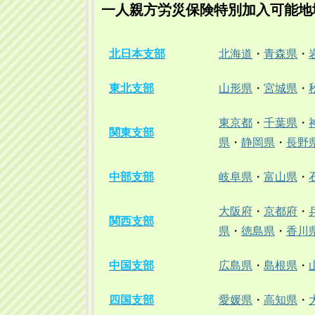
一人親方労災保険特別加入可能地
北日本支部
北海道
・
青森県
・
東北支部
山形県
・
宮城県
・
東京都
・
千葉県
・
関東支部
県
・
静岡県
・
長野
中部支部
岐阜県
・
富山県
・
大阪府
・
京都府
・
関西支部
県
・
徳島県
・
香川
中国支部
広島県
・
島根県
・
四国支部
愛媛県
・
高知県
・