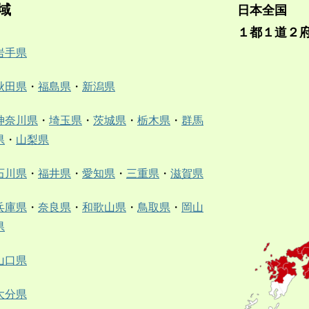
域
日本全国
１都１道２
岩手県
秋田県
・
福島県
・
新潟県
神奈川県
・
埼玉県
・
茨城県
・
栃木県
・
群馬
県
・
山梨県
石川県
・
福井県
・
愛知県
・
三重県
・
滋賀県
兵庫県
・
奈良県
・
和歌山県
・
鳥取県
・
岡山
県
山口県
大分県