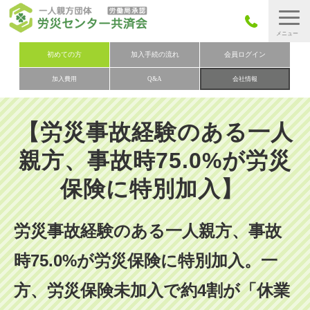
労災保険とは
初めての方
加入手続の流れ
会員ログイン
加入費用
Q&A
会社情報
労災保険の取りまとめ
労災保険加入手続きの流れ
【労災事故経験のある一人
加入費用
親方、事故時75.0%が労災
加入申込み
保険に特別加入】
会社概要
お問い合わせ
労災事故経験のある一人親方、事故
会員メニュー
時75.0%が労災保険に特別加入。一
方、労災保険未加入で約4割が「休業