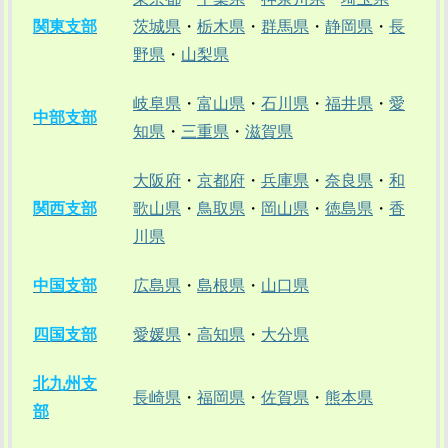
関東支部
茨城県
・
栃木県
・
群馬県
・
静岡県
・
長
野県
・
山梨県
岐阜県
・
富山県
・
石川県
・
福井県
・
愛
中部支部
知県
・
三重県
・
滋賀県
大阪府
・
京都府
・
兵庫県
・
奈良県
・
和
関西支部
歌山県
・
鳥取県
・
岡山県
・
徳島県
・
香
川県
中国支部
広島県
・
島根県
・
山口県
四国支部
愛媛県
・
高知県
・
大分県
北九州支
長崎県
・
福岡県
・
佐賀県
・
熊本県
部