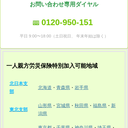
お問い合わせ専用ダイヤル
0120-950-151
平日 9:00〜18:00（土日祝日、 年末年始は除く）
一人親方労災保険特別加入可能地域
北日本支
北海道
・
青森県
・
岩手県
部
山形県
・
宮城県
・
秋田県
・
福島県
・
新
東北支部
潟県
東京都
・
千葉県
・
神奈川県
・
埼玉県
・