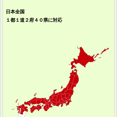
日本全国
１都１道２府４０県に対応