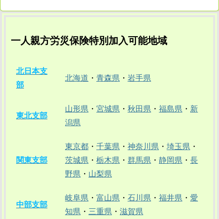
一人親方労災保険特別加入可能地域
北日本支
北海道
・
青森県
・
岩手県
部
山形県
・
宮城県
・
秋田県
・
福島県
・
新
東北支部
潟県
東京都
・
千葉県
・
神奈川県
・
埼玉県
・
関東支部
茨城県
・
栃木県
・
群馬県
・
静岡県
・
長
野県
・
山梨県
岐阜県
・
富山県
・
石川県
・
福井県
・
愛
中部支部
知県
・
三重県
・
滋賀県