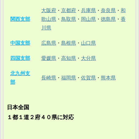
大阪府
・
京都府
・
兵庫県
・
奈良県
・
和
関西支部
歌山県
・
鳥取県
・
岡山県
・
徳島県
・
香
川県
中国支部
広島県
・
島根県
・
山口県
四国支部
愛媛県
・
高知県
・
大分県
北九州支
長崎県
・
福岡県
・
佐賀県
・
熊本県
部
日本全国
１都１道２府４０県に対応