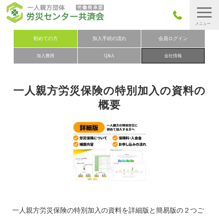
労災保険とは
初めての方
加入手続の流れ
会員ログイン
加入費用
Q&A
会社情報
労災保険の取りまとめ
労災保険加入手続きの流れ
一人親方労災保険の特別加入の資料の
加入費用
概要
加入申込み
会社概要
お問い合わせ
会員メニュー
一人親方労災保険の特別加入の資料を詳細版と簡易版の２つご