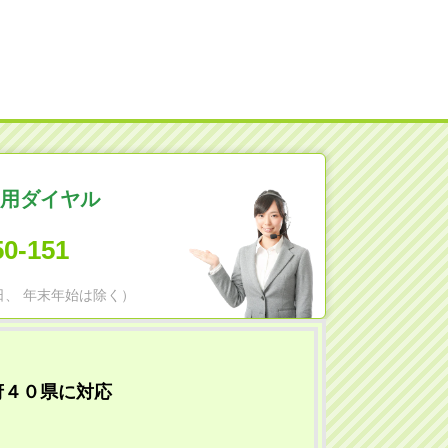
用ダイヤル
50-151
日祝日、 年末年始は除く）
府４０県に対応