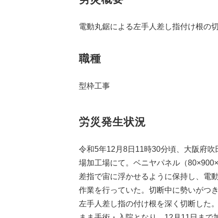
電動丸鋸による左手人差し指付け根の
職種
型枠工事
労災発生状況
令和5年12月8日11時30分頃、大阪府
場加工場にて。ベニヤパネル（80×900
差指で宙に浮かせるように保持し、電動
作業を行っていた。切断中に勢いがつ
左手人差し指の付け根を深く切断した
まま手術・入院となり、12月11日ま