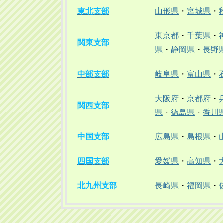
東北支部
山形県
・
宮城県
・
東京都
・
千葉県
・
関東支部
県
・
静岡県
・
長野
中部支部
岐阜県
・
富山県
・
大阪府
・
京都府
・
関西支部
県
・
徳島県
・
香川
中国支部
広島県
・
島根県
・
四国支部
愛媛県
・
高知県
・
北九州支部
長崎県
・
福岡県
・