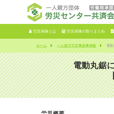
労災保険とは
労災保険の取りまとめ
ホーム
一人親方労災事故事例集
電動
電動丸鋸
労災概要