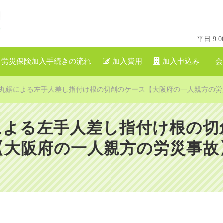
平日 9
労災保険加入手続きの流れ
加入費用
加入申込み
会
丸鋸による左手人差し指付け根の切創のケース【大阪府の一人親方の労
による左手人差し指付け根の切
【大阪府の一人親方の労災事故