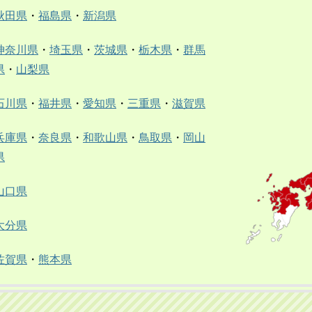
秋田県
・
福島県
・
新潟県
神奈川県
・
埼玉県
・
茨城県
・
栃木県
・
群馬
県
・
山梨県
石川県
・
福井県
・
愛知県
・
三重県
・
滋賀県
兵庫県
・
奈良県
・
和歌山県
・
鳥取県
・
岡山
県
山口県
大分県
佐賀県
・
熊本県