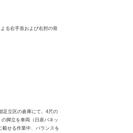
による右手首および右肘の骨
京都足立区の倉庫にて。4尺の
尺）の脚立を車両（日産バネッ
に載せる作業中、バランスを