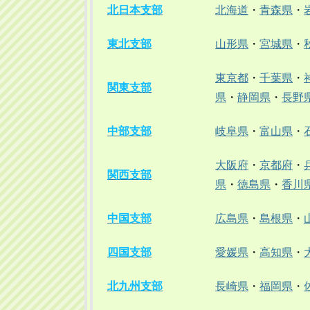
北日本支部
北海道
・
青森県
・
東北支部
山形県
・
宮城県
・
東京都
・
千葉県
・
関東支部
県
・
静岡県
・
長野
中部支部
岐阜県
・
富山県
・
大阪府
・
京都府
・
関西支部
県
・
徳島県
・
香川
中国支部
広島県
・
島根県
・
四国支部
愛媛県
・
高知県
・
北九州支部
長崎県
・
福岡県
・