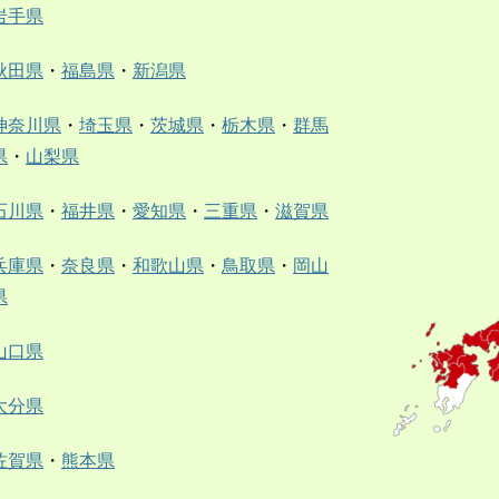
岩手県
秋田県
・
福島県
・
新潟県
神奈川県
・
埼玉県
・
茨城県
・
栃木県
・
群馬
県
・
山梨県
石川県
・
福井県
・
愛知県
・
三重県
・
滋賀県
兵庫県
・
奈良県
・
和歌山県
・
鳥取県
・
岡山
県
山口県
大分県
佐賀県
・
熊本県