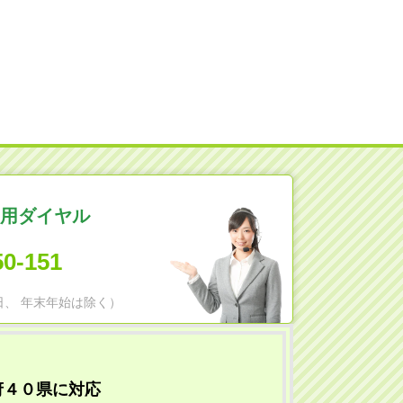
用ダイヤル
50-151
日祝日、 年末年始は除く）
府４０県に対応