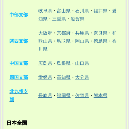
岐阜県
・
富山県
・
石川県
・
福井県
・
愛
中部支部
知県
・
三重県
・
滋賀県
大阪府
・
京都府
・
兵庫県
・
奈良県
・
和
関西支部
歌山県
・
鳥取県
・
岡山県
・
徳島県
・
香
川県
中国支部
広島県
・
島根県
・
山口県
四国支部
愛媛県
・
高知県
・
大分県
北九州支
長崎県
・
福岡県
・
佐賀県
・
熊本県
部
日本全国