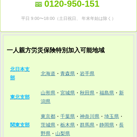
0120-950-151
平日 9:00〜18:00（土日祝日、 年末年始は除く）
一人親方労災保険特別加入可能地域
北日本支
北海道
・
青森県
・
岩手県
部
山形県
・
宮城県
・
秋田県
・
福島県
・
新
東北支部
潟県
東京都
・
千葉県
・
神奈川県
・
埼玉県
・
関東支部
茨城県
・
栃木県
・
群馬県
・
静岡県
・
長
野県
・
山梨県