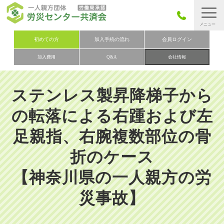
労災保険とは
初めての方
加入手続の流れ
会員ログイン
加入費用
Q&A
会社情報
労災保険の取りまとめ
労災保険加入手続きの流れ
ステンレス製昇降梯子から
加入費用
の転落による右踵および左
加入申込み
足親指、右腕複数部位の骨
会社概要
折のケース
お問い合わせ
会員メニュー
【神奈川県の一人親方の労
災事故】