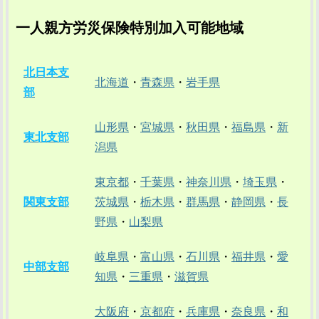
一人親方労災保険特別加入可能地域
北日本支
北海道
・
青森県
・
岩手県
部
山形県
・
宮城県
・
秋田県
・
福島県
・
新
東北支部
潟県
東京都
・
千葉県
・
神奈川県
・
埼玉県
・
関東支部
茨城県
・
栃木県
・
群馬県
・
静岡県
・
長
野県
・
山梨県
岐阜県
・
富山県
・
石川県
・
福井県
・
愛
中部支部
知県
・
三重県
・
滋賀県
大阪府
・
京都府
・
兵庫県
・
奈良県
・
和