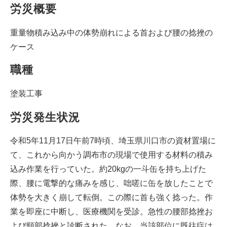
労災概要
重量物積み込み中の体勢崩れによる首および腰の捻挫の
ケース
職種
塗装工事
労災発生状況
令和5年11月17日午前7時頃、埼玉県川口市の資材置場に
て、これから向かう調布市の現場で使用する材料の積み
込み作業を行っていた。約20kgの一斗缶を持ち上げた
際、腰に電撃的な痛みを感じ、咄嗟に缶を放したことで
体勢を大きく崩して転倒。この際に首も強く捻った。作
業を即座に中断し、医療機関を受診。急性の腰部捻挫お
よび頸部捻挫と診断された。なお、当該部位に既往症は