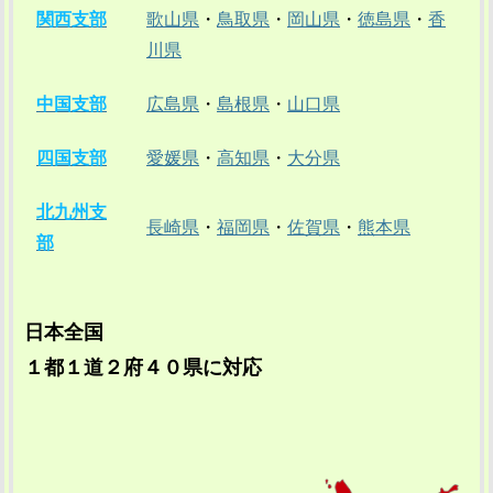
関西支部
歌山県
・
鳥取県
・
岡山県
・
徳島県
・
香
川県
中国支部
広島県
・
島根県
・
山口県
四国支部
愛媛県
・
高知県
・
大分県
北九州支
長崎県
・
福岡県
・
佐賀県
・
熊本県
部
日本全国
１都１道２府４０県に対応