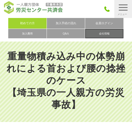
労災保険とは
初めての方
加入手続の流れ
会員ログイン
加入費用
Q&A
会社情報
労災保険の取りまとめ
労災保険加入手続きの流れ
重量物積み込み中の体勢崩
加入費用
れによる首および腰の捻挫
加入申込み
のケース
会社概要
【埼玉県の一人親方の労災
お問い合わせ
会員メニュー
事故】