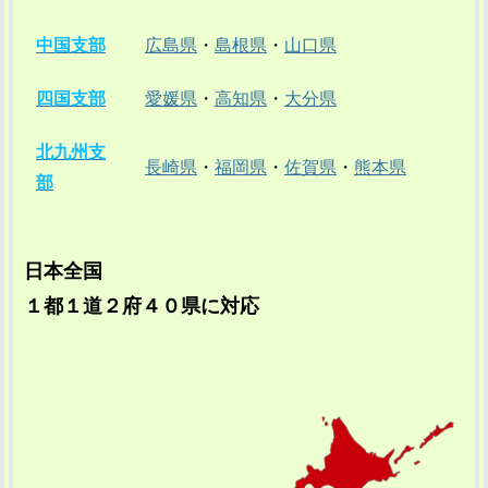
中国支部
広島県
・
島根県
・
山口県
四国支部
愛媛県
・
高知県
・
大分県
北九州支
長崎県
・
福岡県
・
佐賀県
・
熊本県
部
日本全国
１都１道２府４０県に対応