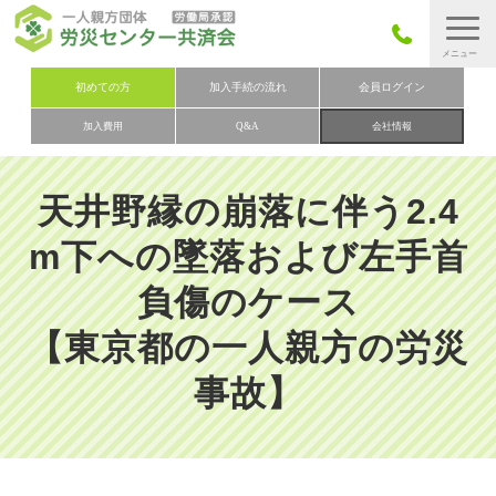
労災保険とは
初めての方
加入手続の流れ
会員ログイン
加入費用
Q&A
会社情報
労災保険の取りまとめ
労災保険加入手続きの流れ
天井野縁の崩落に伴う2.4
加入費用
m下への墜落および左手首
加入申込み
負傷のケース
会社概要
【東京都の一人親方の労災
お問い合わせ
会員メニュー
事故】