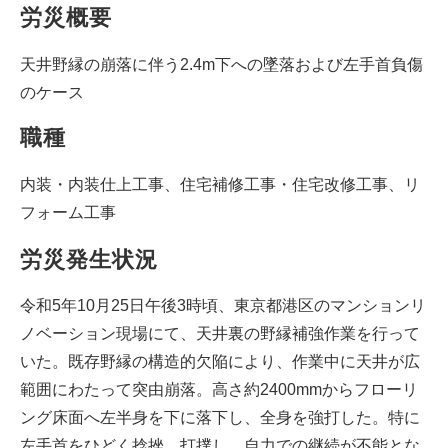
労災概要
天井野縁の崩落に伴う2.4m下への墜落および左手首負傷
のケース
職種
内装・内装仕上工事、住宅補修工事・住宅改修工事、リ
フォーム工事
労災発生状況
令和5年10月25日午後3時頃、東京都港区のマンションリ
ノベーション現場にて、天井裏の野縁補強作業を行って
いた。既存野縁の構造的欠陥により、作業中に天井が広
範囲にわたって突由崩落。高さ約2400mmからフローリ
ング床面へ左半身を下に落下し、全身を強打した。特に
左手首をひどく捻挫、打撲し、自力での継続が不能とな