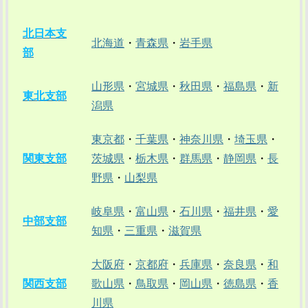
北日本支
北海道
・
青森県
・
岩手県
部
山形県
・
宮城県
・
秋田県
・
福島県
・
新
東北支部
潟県
東京都
・
千葉県
・
神奈川県
・
埼玉県
・
関東支部
茨城県
・
栃木県
・
群馬県
・
静岡県
・
長
野県
・
山梨県
岐阜県
・
富山県
・
石川県
・
福井県
・
愛
中部支部
知県
・
三重県
・
滋賀県
大阪府
・
京都府
・
兵庫県
・
奈良県
・
和
関西支部
歌山県
・
鳥取県
・
岡山県
・
徳島県
・
香
川県