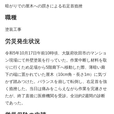
暗がりでの厘木への躓きによる右足首捻挫
職種
塗装工事
労災発生状況
令和5年10月17日午前10時頃、大阪府吹田市のマンショ
ン現場にて外壁塗装を行っていた。作業中断し材料を取
りに行くため足場から5階廊下へ移動した際、薄暗い廊
下の端に置かれていた厘木（10cm角・長さ1m）に気づ
かず踏みつけた。バランスを崩して転倒し、右足首を強
く捻挫した。当日は痛みをこらえながら作業を完遂させ
たが、終了直後に医療機関を受診。全治約2週間の診断
であった。