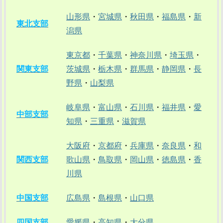
山形県
・
宮城県
・
秋田県
・
福島県
・
新
東北支部
潟県
東京都
・
千葉県
・
神奈川県
・
埼玉県
・
関東支部
茨城県
・
栃木県
・
群馬県
・
静岡県
・
長
野県
・
山梨県
岐阜県
・
富山県
・
石川県
・
福井県
・
愛
中部支部
知県
・
三重県
・
滋賀県
大阪府
・
京都府
・
兵庫県
・
奈良県
・
和
関西支部
歌山県
・
鳥取県
・
岡山県
・
徳島県
・
香
川県
中国支部
広島県
・
島根県
・
山口県
四国支部
愛媛県
・
高知県
・
大分県