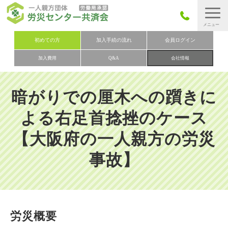
労災保険とは
初めての方
加入手続の流れ
会員ログイン
加入費用
Q&A
会社情報
労災保険の取りまとめ
労災保険加入手続きの流れ
暗がりでの厘木への躓きに
加入費用
よる右足首捻挫のケース
加入申込み
【大阪府の一人親方の労災
会社概要
事故】
お問い合わせ
会員メニュー
労災概要