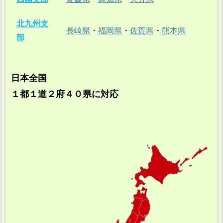
北九州支
長崎県
・
福岡県
・
佐賀県
・
熊本県
部
日本全国
１都１道２府４０県に対応