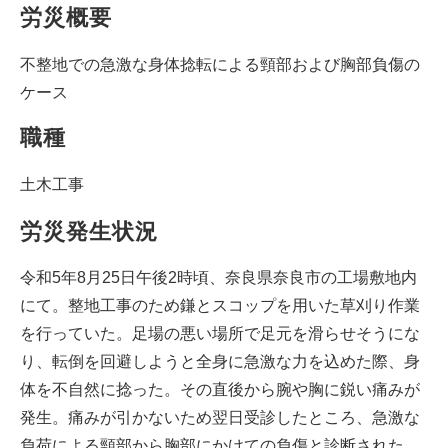
労災概要
不整地での急激な身体捻転による頸部および胸部負傷の
ケース
職種
土木工事
労災発生状況
令和5年8月25日午後2時頃、奈良県奈良市の工場敷地内
にて。整地工事のため鎌とスコップを用いた草刈り作業
を行っていた。足場の悪い場所で足元を滑らせそうにな
り、転倒を回避しようと全身に急激な力を込めた際、身
体を不自然に捻った。その直後から腕や胸に鋭い痛みが
発生。痛みが引かないため翌日受診したところ、急激な
負荷による頸部から胸部にかけての負傷と診断された。