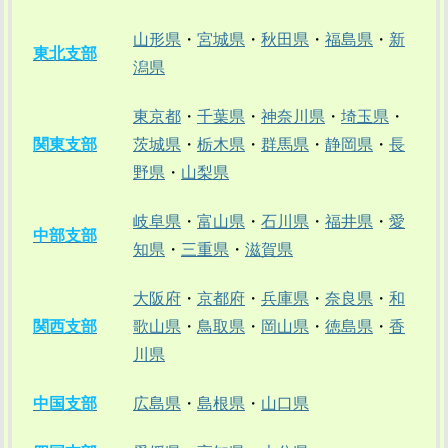
山形県
・
宮城県
・
秋田県
・
福島県
・
新
東北支部
潟県
東京都
・
千葉県
・
神奈川県
・
埼玉県
・
関東支部
茨城県
・
栃木県
・
群馬県
・
静岡県
・
長
野県
・
山梨県
岐阜県
・
富山県
・
石川県
・
福井県
・
愛
中部支部
知県
・
三重県
・
滋賀県
大阪府
・
京都府
・
兵庫県
・
奈良県
・
和
関西支部
歌山県
・
鳥取県
・
岡山県
・
徳島県
・
香
川県
中国支部
広島県
・
島根県
・
山口県