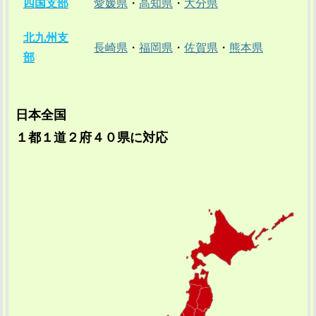
四国支部
愛媛県
・
高知県
・
大分県
北九州支
長崎県
・
福岡県
・
佐賀県
・
熊本県
部
日本全国
１都１道２府４０県に対応