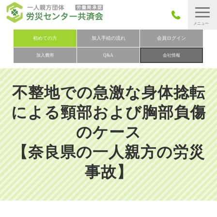
労災保険とは
初めての方
加入手続の流れ
会員ログイン
加入費用
Q&A
会社情報
労災保険の取りまとめ
労災保険加入手続きの流れ
不整地での急激な身体捻転
加入費用
による頸部および胸部負傷
加入申込み
のケース
会社概要
【奈良県の一人親方の労災
お問い合わせ
会員メニュー
事故】