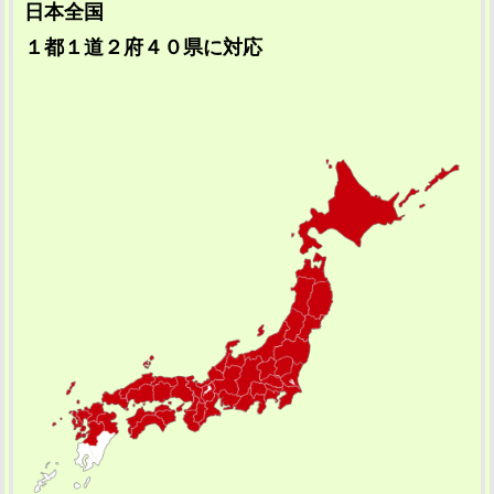
日本全国
１都１道２府４０県に対応