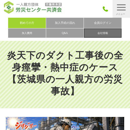
労災保険とは
初めての方
加入手続の流れ
会員ログイン
加入費用
Q&A
会社情報
労災保険の取りまとめ
労災保険加入手続きの流れ
炎天下のダクト工事後の全
加入費用
身痙攣・熱中症のケース
加入申込み
【茨城県の一人親方の労災
会社概要
事故】
お問い合わせ
会員メニュー