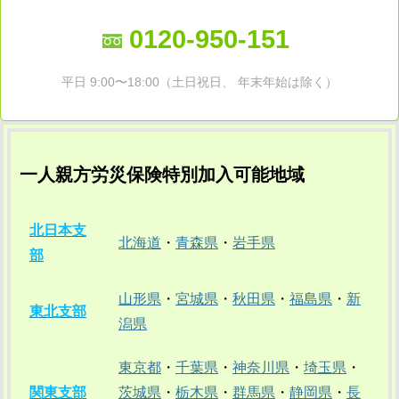
0120-950-151
平日 9:00〜18:00（土日祝日、 年末年始は除く）
一人親方労災保険特別加入可能地域
北日本支
北海道
・
青森県
・
岩手県
部
山形県
・
宮城県
・
秋田県
・
福島県
・
新
東北支部
潟県
東京都
・
千葉県
・
神奈川県
・
埼玉県
・
関東支部
茨城県
・
栃木県
・
群馬県
・
静岡県
・
長