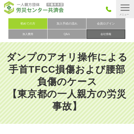
労災保険とは
初めての方
加入手続の流れ
会員ログイン
加入費用
Q&A
会社情報
労災保険の取りまとめ
労災保険加入手続きの流れ
ダンプのアオリ操作による
加入費用
手首TFCC損傷および腰部
加入申込み
負傷のケース
会社概要
【東京都の一人親方の労災
お問い合わせ
会員メニュー
事故】