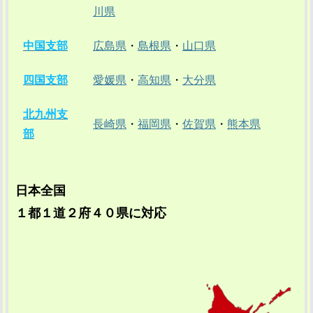
川県
中国支部
広島県
・
島根県
・
山口県
四国支部
愛媛県
・
高知県
・
大分県
北九州支
長崎県
・
福岡県
・
佐賀県
・
熊本県
部
日本全国
１都１道２府４０県に対応