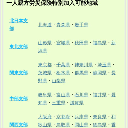
一人親方労災保険特別加入可能地域
北日本支
北海道
・
青森県
・
岩手県
部
山形県
・
宮城県
・
秋田県
・
福島県
・
新
東北支部
潟県
東京都
・
千葉県
・
神奈川県
・
埼玉県
・
関東支部
茨城県
・
栃木県
・
群馬県
・
静岡県
・
長
野県
・
山梨県
岐阜県
・
富山県
・
石川県
・
福井県
・
愛
中部支部
知県
・
三重県
・
滋賀県
大阪府
・
京都府
・
兵庫県
・
奈良県
・
和
関西支部
歌山県
・
鳥取県
・
岡山県
・
徳島県
・
香