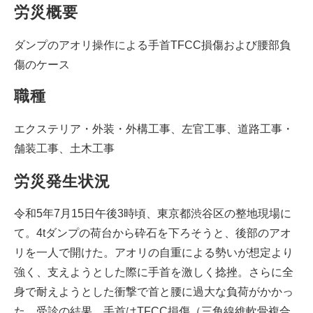
労災概要
ダンプのアオリ操作による手首TFCC損傷および腰部負
傷のケース
職種
エクステリア・外装・外構工事、左官工事、道路工事・
舗装工事、土木工事
労災発生状況
令和5年7月15日午後3時頃、東京都渋谷区の整地現場に
て。4tダンプの荷台から砕石を下ろそうと、後部のアオ
リを一人で開けた。アオリの自重による勢いが想定より
強く、支えようとした際に手首を激しく捻挫。さらに全
身で耐えようとした衝撃で首と腰に過大な負荷がかかっ
た。受診の結果、手首はTFCC損傷（三角線維軟骨複合