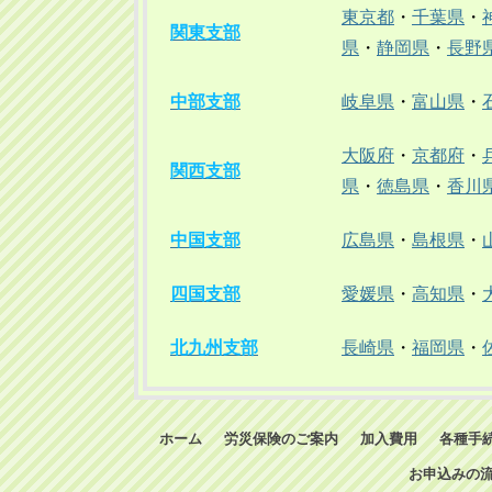
東京都
・
千葉県
・
関東支部
県
・
静岡県
・
長野
中部支部
岐阜県
・
富山県
・
大阪府
・
京都府
・
関西支部
県
・
徳島県
・
香川
中国支部
広島県
・
島根県
・
四国支部
愛媛県
・
高知県
・
北九州支部
長崎県
・
福岡県
・
ホーム
労災保険のご案内
加入費用
各種手
お申込みの