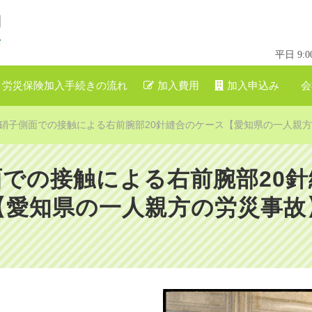
平日 9
労災保険加入手続きの流れ
加入費用
加入申込み
会
硝子側面での接触による右前腕部20針縫合のケース【愛知県の一人親
での接触による右前腕部20
【愛知県の一人親方の労災事故