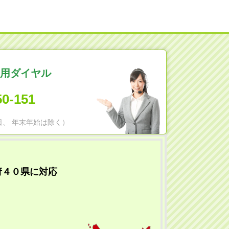
用ダイヤル
50-151
日祝日、 年末年始は除く）
府４０県に対応