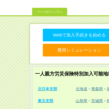
ページのトップへ
Webで加入手続きを始める
費用シミュレーション
一人親方労災保険特別加入可能地
北日本支部
北海道
・
青森県
・
東北支部
山形県
・
宮城県
・