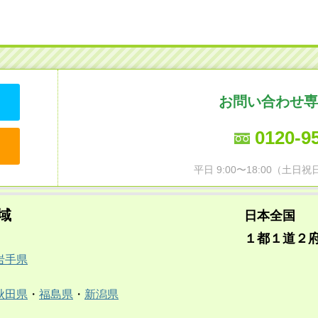
お問い合わせ専
0120-9
平日 9:00〜18:00（土
域
日本全国
１都１道２
岩手県
秋田県
・
福島県
・
新潟県