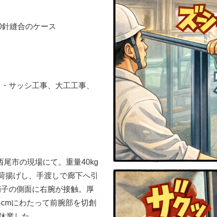
0針縫合のケース
ス・サッシ工事、大工工事、
西尾市の現場にて。重量40kg
荷揚げし、手渡しで廊下へ引
硝子の側面に右腕が接触。厚
4cmにわたって前腕部を切創
間休業した。