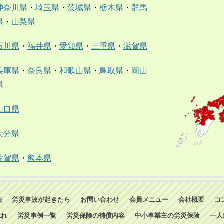
神奈川県
・
埼玉県
・
茨城県
・
栃木県
・
群馬
県
・
山梨県
石川県
・
福井県
・
愛知県
・
三重県
・
滋賀県
兵庫県
・
奈良県
・
和歌山県
・
鳥取県
・
岡山
県
山口県
大分県
佐賀県
・
熊本県
続
労災事故が起きたら
お問い合わせ
会員メニュー
会社概要
コ
流れ
労災事例一覧
労災保険の補償内容
中小事業主の労災保険
一人