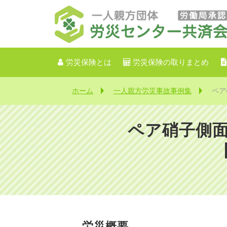
労災保険とは
労災保険の取りまとめ
ホーム
一人親方労災事故事例集
ペア
ペア硝子側面
労災概要