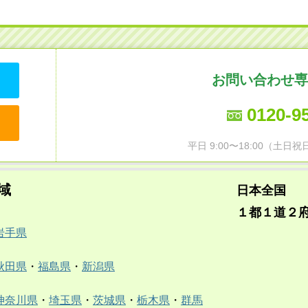
お問い合わせ専
0120-9
平日 9:00〜18:00（土
域
日本全国
１都１道２
岩手県
秋田県
・
福島県
・
新潟県
神奈川県
・
埼玉県
・
茨城県
・
栃木県
・
群馬