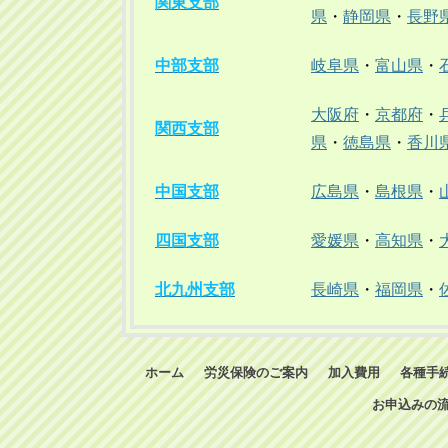
関東支部
県
・
静岡県
・
長野
中部支部
岐阜県
・
富山県
・
大阪府
・
京都府
・
関西支部
県
・
徳島県
・
香川
中国支部
広島県
・
島根県
・
四国支部
愛媛県
・
高知県
・
北九州支部
長崎県
・
福岡県
・
ホーム
労災保険のご案内
加入費用
各種手
お申込みの