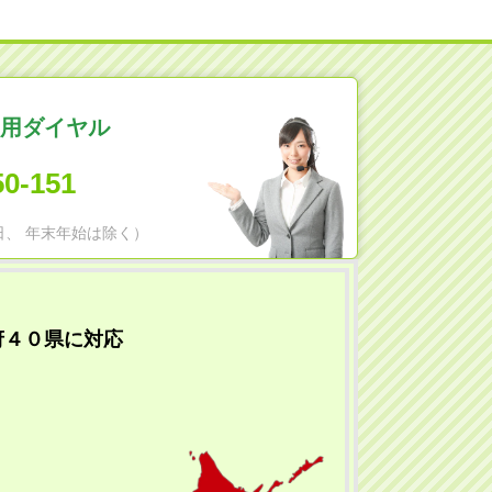
用ダイヤル
50-151
日祝日、 年末年始は除く）
府４０県に対応