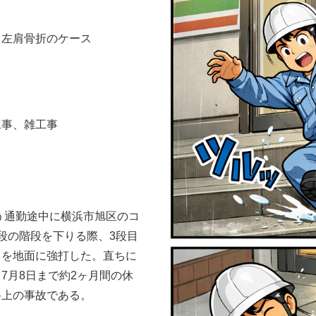
る左肩骨折のケース
工事、雑工事
かう通勤途中に横浜市旭区のコ
段の階段を下りる際、3段目
肩を地面に強打した。直ちに
7月8日まで約2ヶ月間の休
路上の事故である。