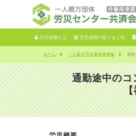
労災保険とは
労災保険の取りまとめ
ホーム
一人親方労災事故事例集
通勤
通勤途中のコ
【
労災概要