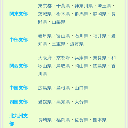
東京都
・
千葉県
・
神奈川県
・
埼玉県
・
関東支部
茨城県
・
栃木県
・
群馬県
・
静岡県
・
長
野県
・
山梨県
岐阜県
・
富山県
・
石川県
・
福井県
・
愛
中部支部
知県
・
三重県
・
滋賀県
大阪府
・
京都府
・
兵庫県
・
奈良県
・
和
関西支部
歌山県
・
鳥取県
・
岡山県
・
徳島県
・
香
川県
中国支部
広島県
・
島根県
・
山口県
四国支部
愛媛県
・
高知県
・
大分県
北九州支
長崎県
・
福岡県
・
佐賀県
・
熊本県
部