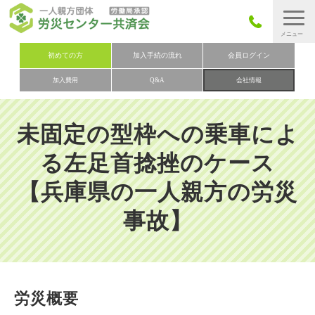
労災保険とは
初めての方
加入手続の流れ
会員ログイン
加入費用
Q&A
会社情報
労災保険の取りまとめ
労災保険加入手続きの流れ
未固定の型枠への乗車によ
加入費用
る左足首捻挫のケース
加入申込み
【兵庫県の一人親方の労災
会社概要
事故】
お問い合わせ
会員メニュー
労災概要