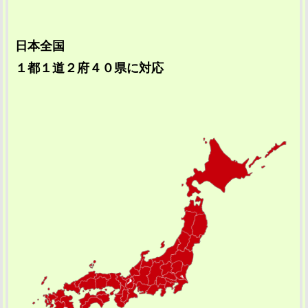
日本全国
１都１道２府４０県に対応